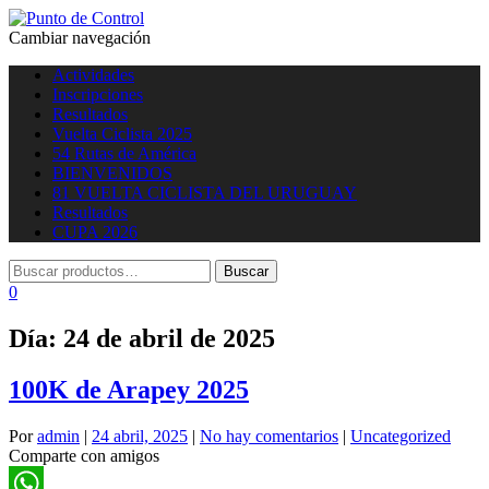
Cambiar navegación
Actividades
Inscripciones
Resultados
Vuelta Ciclista 2025
54 Rutas de América
BIENVENIDOS
81 VUELTA CICLISTA DEL URUGUAY
Resultados
CUPA 2026
0
Día:
24 de abril de 2025
100K de Arapey 2025
Por
admin
|
24 abril, 2025
|
No hay comentarios
|
Uncategorized
Comparte con amigos