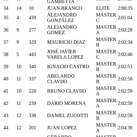
GAMBETTA
34
14
10
JUAN BRANCO
ELITE
2:00:35
ALEJANDRO
MASTER
35
4
439
2:01:04
GONZÁLEZ
C
ALEJANDRO
MASTER
36
9
277
2:02:28
GOMEZ
A
MASTER
37
9
329
MAURICIO DIAZ
2:02:34
B
JOSÉ JAVIER
MASTER
38
5
443
2:02:46
VARELA LOPEZ
C
MASTER
39
10
340
IGNACIO CASTRO
2:02:53
B
ABELARDO
MASTER
40
11
337
2:02:58
CLAVIJO
B
MASTER
41
10
220
BRUNO CLAVIJO
2:02:59
A
MASTER
42
11
239
DARIO MORENA
2:02:59
A
MASTER
43
12
338
DANIEL ZUCOTTI
2:02:59
B
MASTER
44
12
201
JUAN LOPEZ
2:04:39
A