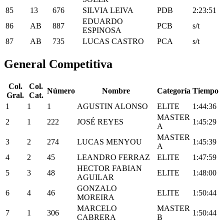
85
13
676
SILVIA LEIVA
PDB
2:23:51
EDUARDO
86
AB
887
PCB
s/t
ESPINOSA
87
AB
735
LUCAS CASTRO
PCA
s/t
General Competitiva
Col.
Col.
Número
Nombre
Categoría
Tiempo
Gral.
Cat.
1
1
1
AGUSTIN ALONSO
ELITE
1:44:36
MASTER
2
1
222
JOSÉ REYES
1:45:29
A
MASTER
3
2
274
LUCAS MENYOU
1:45:39
A
4
2
45
LEANDRO FERRAZ
ELITE
1:47:59
HECTOR FABIAN
5
3
48
ELITE
1:48:00
AGUILAR
GONZALO
6
4
46
ELITE
1:50:44
MOREIRA
MARCELO
MASTER
7
1
306
1:50:44
CABRERA
B