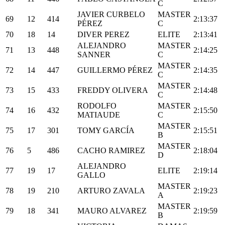
C
JAVIER CURBELO
MASTER
69
12
414
2:13:37
PÉREZ
C
70
18
14
DIVER PEREZ
ELITE
2:13:41
ALEJANDRO
MASTER
71
13
448
2:14:25
SANNER
C
MASTER
72
14
447
GUILLERMO PÉREZ
2:14:35
C
MASTER
73
15
433
FREDDY OLIVERA
2:14:48
C
RODOLFO
MASTER
74
16
432
2:15:50
MATIAUDE
C
MASTER
75
17
301
TOMY GARCÍA
2:15:51
B
MASTER
76
5
486
CACHO RAMIREZ
2:18:04
D
ALEJANDRO
77
19
17
ELITE
2:19:14
GALLO
MASTER
78
19
210
ARTURO ZAVALA
2:19:23
A
MASTER
79
18
341
MAURO ALVAREZ
2:19:59
B