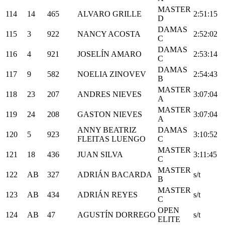
MASTER
114
14
465
ALVARO GRILLE
2:51:15
D
DAMAS
115
3
922
NANCY ACOSTA
2:52:02
C
DAMAS
116
4
921
JOSELÍN AMARO
2:53:14
C
DAMAS
117
9
582
NOELIA ZINOVEV
2:54:43
B
MASTER
118
23
207
ANDRES NIEVES
3:07:04
A
MASTER
119
24
208
GASTON NIEVES
3:07:04
A
ANNY BEATRIZ
DAMAS
120
5
923
3:10:52
FLEITAS LUENGO
C
MASTER
121
18
436
JUAN SILVA
3:11:45
C
MASTER
122
AB
327
ADRIÁN BACARDA
s/t
B
MASTER
123
AB
434
ADRIÁN REYES
s/t
C
OPEN
124
AB
47
AGUSTÍN DORREGO
s/t
ELITE