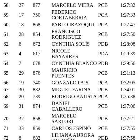
58
27
877
MARCELO VIERA
PCB
1:27:32
FEDERICO
59
17
750
PCA
1:27:33
CORTABERRIA
60
18
868
PABLO IRAZOQUI
PCA
1:27:47
FRANCISCO
61
28
854
PCB
1:27:50
RODRIGUEZ
62
6
672
CYNTHIA SOLÍS
PDB
1:28:08
NICOLE
63
4
617
PDA
1:29:39
BAYARRES
64
7
678
CYNTHIA BLANCO
PDB
1:29:56
MAURICIO
65
29
876
PCB
1:31:13
PUENTES
66
19
740
GONZALO PAIS
PCA
1:32:05
67
30
882
MIGUEL FARINA
PCB
1:34:01
68
20
739
RODRIGO BATISTA
PCA
1:35:38
DANIEL
69
31
874
PCB
1:37:06
CABALLERO
MARCELO
70
32
858
PCB
1:37:21
SARTORI
71
33
859
CARLOS ESPINO
PCB
1:37:55
LILIANA AURORA
72
8
682
PDB
1:37:58