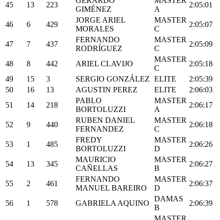
GERARDO
MASTER
45
13
223
2:05:01
GIMÉNEZ
A
JORGE ARIEL
MASTER
46
6
429
2:05:07
MORALES
C
FERNANDO
MASTER
47
7
437
2:05:09
RODRÍGUEZ
C
MASTER
48
8
442
ARIEL CLAVIJO
2:05:18
C
49
15
3
SERGIO GONZÁLEZ
ELITE
2:05:39
50
16
13
AGUSTIN PEREZ
ELITE
2:06:03
PABLO
MASTER
51
14
218
2:06:17
BORTOLUZZI
A
RUBEN DANIEL
MASTER
52
9
440
2:06:18
FERNANDEZ
C
FREDY
MASTER
53
1
485
2:06:26
BORTOLUZZI
D
MAURICIO
MASTER
54
13
345
2:06:27
CAÑELLAS
B
FERNANDO
MASTER
55
2
461
2:06:37
MANUEL BAREIRO
D
DAMAS
56
1
578
GABRIELA AQUINO
2:06:39
B
MASTER