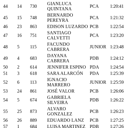
GIANLUCA
44
14
730
PCA
1:20:41
QUINTANA
BERNARDO
45
15
748
PCA
1:21:32
PEREYRA
46
23
863
EDISON LUZARDO
PCB
1:22:54
SANTIAGO
47
16
751
PCA
1:23:20
CALVETTI
FACUNDO
48
5
115
JUNIOR
1:23:48
CABRERA
DAYANA
49
4
683
PDB
1:24:12
CABRERA
50
2
614
JENNIFER ESPINO
PDA
1:24:54
51
3
618
SARA ALARCÓN
PDA
1:25:39
IGNACIO
52
6
113
JUNIOR
1:25:59
MARRERO
53
24
861
JOSÉ VALOR
PCB
1:26:06
GABRIELA
54
5
674
PDB
1:26:22
SILVEIRA
ALVARO
55
25
873
PCB
1:26:23
GONZALEZ
56
26
889
EDUARDO LANZ
PCB
1:27:25
57
1
684
LUISA MARTINEZ
PDB
1:27:26