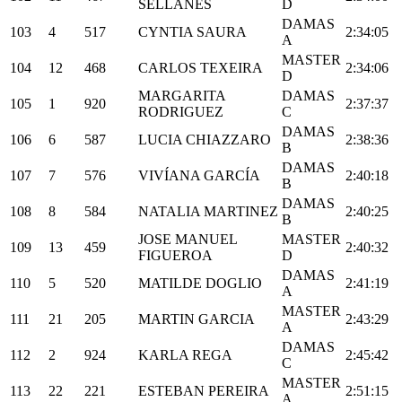
SELLANES
D
DAMAS
103
4
517
CYNTIA SAURA
2:34:05
A
MASTER
104
12
468
CARLOS TEXEIRA
2:34:06
D
MARGARITA
DAMAS
105
1
920
2:37:37
RODRIGUEZ
C
DAMAS
106
6
587
LUCIA CHIAZZARO
2:38:36
B
DAMAS
107
7
576
VIVÍANA GARCÍA
2:40:18
B
DAMAS
108
8
584
NATALIA MARTINEZ
2:40:25
B
JOSE MANUEL
MASTER
109
13
459
2:40:32
FIGUEROA
D
DAMAS
110
5
520
MATILDE DOGLIO
2:41:19
A
MASTER
111
21
205
MARTIN GARCIA
2:43:29
A
DAMAS
112
2
924
KARLA REGA
2:45:42
C
MASTER
113
22
221
ESTEBAN PEREIRA
2:51:15
A