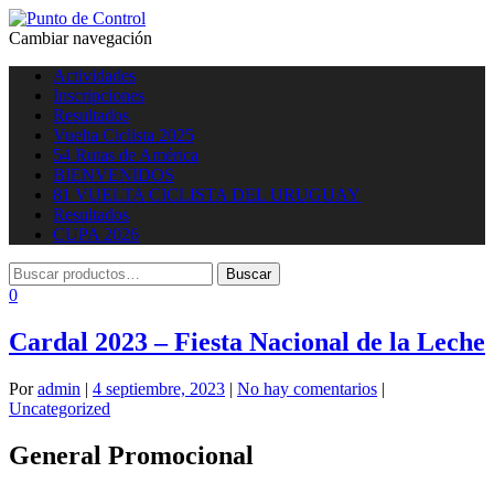
Cambiar navegación
Actividades
Inscripciones
Resultados
Vuelta Ciclista 2025
54 Rutas de América
BIENVENIDOS
81 VUELTA CICLISTA DEL URUGUAY
Resultados
CUPA 2026
0
Cardal 2023 – Fiesta Nacional de la Leche
Por
admin
|
4 septiembre, 2023
|
No hay comentarios
|
Uncategorized
General Promocional