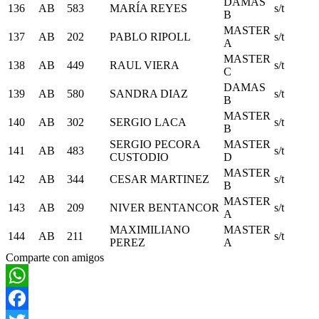
DAMAS
136
AB
583
MARÍA REYES
s/t
B
MASTER
137
AB
202
PABLO RIPOLL
s/t
A
MASTER
138
AB
449
RAUL VIERA
s/t
C
DAMAS
139
AB
580
SANDRA DIAZ
s/t
B
MASTER
140
AB
302
SERGIO LACA
s/t
B
SERGIO PECORA
MASTER
141
AB
483
s/t
CUSTODIO
D
MASTER
142
AB
344
CESAR MARTINEZ
s/t
B
MASTER
143
AB
209
NIVER BENTANCOR
s/t
A
MAXIMILIANO
MASTER
144
AB
211
s/t
PEREZ
A
Comparte con amigos
WhatsApp