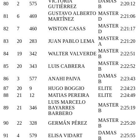
VICTORIA
DAMAS
80
2
575
2:20:12
GUTIÉRREZ
B
GUSTAVO ALBERTO
MASTER
81
6
469
2:21:06
MARTÍNEZ
D
MASTER
82
7
460
WISTON CASAS
2:21:17
D
MASTER
83
20
283
JUAN PABLO LEMA
2:21:20
A
MASTER
84
19
342
WALTER VALVERDE
2:22:51
B
MASTER
85
20
343
LUIS CABRERA
2:22:52
B
DAMAS
86
3
577
ANAHI PAIVA
2:23:43
B
87
20
9
HUGO BOGGIO
ELITE
2:24:23
88
21
12
MATIAS PEREIRA
ELITE
2:24:49
LUIS MARCELO
MASTER
89
21
346
BAYARRES
2:25:19
B
BARBERO
MASTER
90
22
328
GERMÁN PÉREZ
2:25:20
B
DAMAS
91
4
579
ELISA VIDART
2:25:55
B