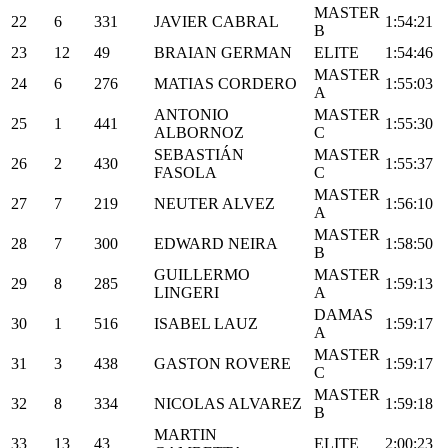
MASTER
22
6
331
JAVIER CABRAL
1:54:21
B
23
12
49
BRAIAN GERMAN
ELITE
1:54:46
MASTER
24
6
276
MATIAS CORDERO
1:55:03
A
ANTONIO
MASTER
25
1
441
1:55:30
ALBORNOZ
C
SEBASTIÁN
MASTER
26
2
430
1:55:37
FASOLA
C
MASTER
27
7
219
NEUTER ALVEZ
1:56:10
A
MASTER
28
7
300
EDWARD NEIRA
1:58:50
B
GUILLERMO
MASTER
29
8
285
1:59:13
LINGERI
A
DAMAS
30
1
516
ISABEL LAUZ
1:59:17
A
MASTER
31
3
438
GASTON ROVERE
1:59:17
C
MASTER
32
8
334
NICOLAS ALVAREZ
1:59:18
B
MARTIN
33
13
43
ELITE
2:00:23