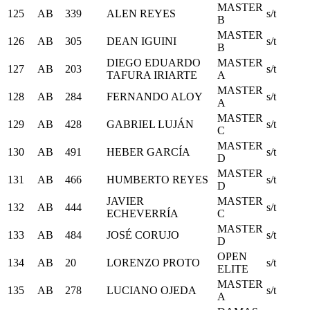
MASTER
125
AB
339
ALEN REYES
s/t
B
MASTER
126
AB
305
DEAN IGUINI
s/t
B
DIEGO EDUARDO
MASTER
127
AB
203
s/t
TAFURA IRIARTE
A
MASTER
128
AB
284
FERNANDO ALOY
s/t
A
MASTER
129
AB
428
GABRIEL LUJÁN
s/t
C
MASTER
130
AB
491
HEBER GARCÍA
s/t
D
MASTER
131
AB
466
HUMBERTO REYES
s/t
D
JAVIER
MASTER
132
AB
444
s/t
ECHEVERRÍA
C
MASTER
133
AB
484
JOSÉ CORUJO
s/t
D
OPEN
134
AB
20
LORENZO PROTO
s/t
ELITE
MASTER
135
AB
278
LUCIANO OJEDA
s/t
A