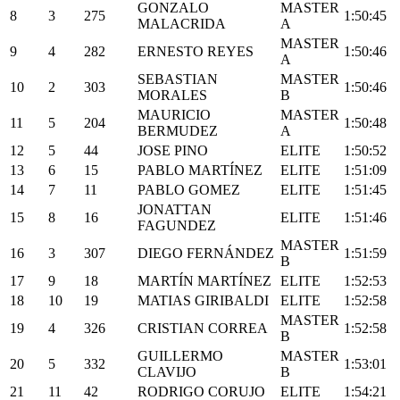
GONZALO
MASTER
8
3
275
1:50:45
MALACRIDA
A
MASTER
9
4
282
ERNESTO REYES
1:50:46
A
SEBASTIAN
MASTER
10
2
303
1:50:46
MORALES
B
MAURICIO
MASTER
11
5
204
1:50:48
BERMUDEZ
A
12
5
44
JOSE PINO
ELITE
1:50:52
13
6
15
PABLO MARTÍNEZ
ELITE
1:51:09
14
7
11
PABLO GOMEZ
ELITE
1:51:45
JONATTAN
15
8
16
ELITE
1:51:46
FAGUNDEZ
MASTER
16
3
307
DIEGO FERNÁNDEZ
1:51:59
B
17
9
18
MARTÍN MARTÍNEZ
ELITE
1:52:53
18
10
19
MATIAS GIRIBALDI
ELITE
1:52:58
MASTER
19
4
326
CRISTIAN CORREA
1:52:58
B
GUILLERMO
MASTER
20
5
332
1:53:01
CLAVIJO
B
21
11
42
RODRIGO CORUJO
ELITE
1:54:21