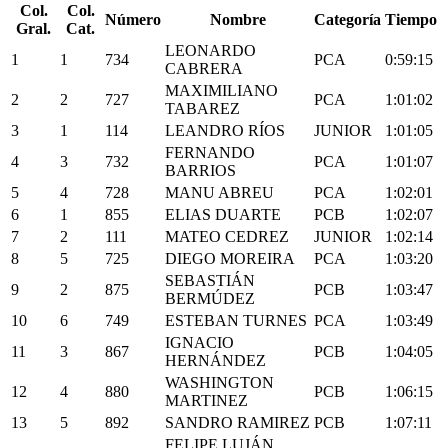
Col.
Col.
Número
Nombre
Categoría
Tiempo
Gral.
Cat.
LEONARDO
1
1
734
PCA
0:59:15
CABRERA
MAXIMILIANO
2
2
727
PCA
1:01:02
TABAREZ
3
1
114
LEANDRO RÍOS
JUNIOR
1:01:05
FERNANDO
4
3
732
PCA
1:01:07
BARRIOS
5
4
728
MANU ABREU
PCA
1:02:01
6
1
855
ELIAS DUARTE
PCB
1:02:07
7
2
111
MATEO CEDREZ
JUNIOR
1:02:14
8
5
725
DIEGO MOREIRA
PCA
1:03:20
SEBASTIÁN
9
2
875
PCB
1:03:47
BERMÚDEZ
10
6
749
ESTEBAN TURNES
PCA
1:03:49
IGNACIO
11
3
867
PCB
1:04:05
HERNÁNDEZ
WASHINGTON
12
4
880
PCB
1:06:15
MARTINEZ
13
5
892
SANDRO RAMIREZ
PCB
1:07:11
FELIPE LUJÁN