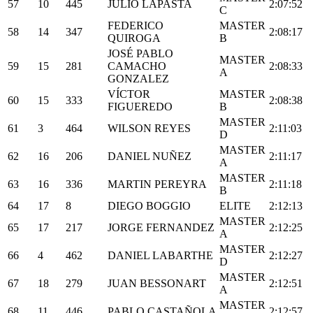
57
10
445
JULIO LAPASTA
2:07:52
C
FEDERICO
MASTER
58
14
347
2:08:17
QUIROGA
B
JOSÉ PABLO
MASTER
59
15
281
CAMACHO
2:08:33
A
GONZALEZ
VÍCTOR
MASTER
60
15
333
2:08:38
FIGUEREDO
B
MASTER
61
3
464
WILSON REYES
2:11:03
D
MASTER
62
16
206
DANIEL NUÑEZ
2:11:17
A
MASTER
63
16
336
MARTIN PEREYRA
2:11:18
B
64
17
8
DIEGO BOGGIO
ELITE
2:12:13
MASTER
65
17
217
JORGE FERNANDEZ
2:12:25
A
MASTER
66
4
462
DANIEL LABARTHE
2:12:27
D
MASTER
67
18
279
JUAN BESSONART
2:12:51
A
MASTER
68
11
446
PABLO CASTAÑOLA
2:12:57