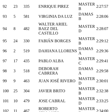
MASTER
92
23
335
ENRIQUE PIREZ
2:27:57
B
DAMAS
93
5
581
VIRGINIA DA LUZ
2:28:06
B
WALTER ARIEL
MASTER
94
8
482
BAEZ DEL
2:28:07
D
CASTILLO
MASTER
95
24
330
FABIÁN BORGES
2:29:12
B
DAMAS
96
2
519
DAHIANA LLORENS
2:29:36
A
MASTER
97
17
435
PABLO ALBA
2:29:41
C
DEBORAH
DAMAS
98
3
518
2:29:58
CABRERA
A
MASTER
99
9
463
JUAN JOSÉ RIVERO
2:30:01
D
MASTER
100
25
304
JAVIER BRITO
2:32:38
B
MASTER
101
10
479
JOSE CABRAL
2:33:25
D
ROBERTO
MASTER
102
11
467
2:34:00