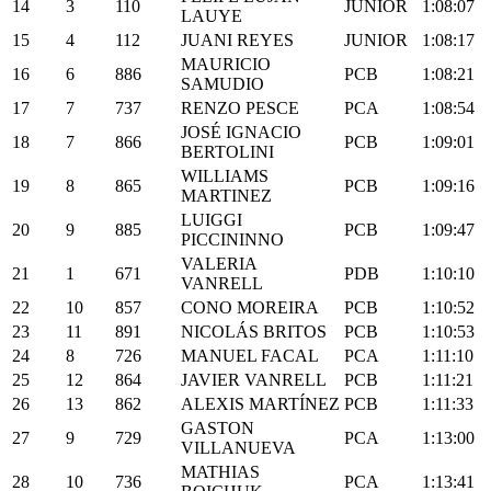
14
3
110
JUNIOR
1:08:07
LAUYE
15
4
112
JUANI REYES
JUNIOR
1:08:17
MAURICIO
16
6
886
PCB
1:08:21
SAMUDIO
17
7
737
RENZO PESCE
PCA
1:08:54
JOSÉ IGNACIO
18
7
866
PCB
1:09:01
BERTOLINI
WILLIAMS
19
8
865
PCB
1:09:16
MARTINEZ
LUIGGI
20
9
885
PCB
1:09:47
PICCININNO
VALERIA
21
1
671
PDB
1:10:10
VANRELL
22
10
857
CONO MOREIRA
PCB
1:10:52
23
11
891
NICOLÁS BRITOS
PCB
1:10:53
24
8
726
MANUEL FACAL
PCA
1:11:10
25
12
864
JAVIER VANRELL
PCB
1:11:21
26
13
862
ALEXIS MARTÍNEZ
PCB
1:11:33
GASTON
27
9
729
PCA
1:13:00
VILLANUEVA
MATHIAS
28
10
736
PCA
1:13:41