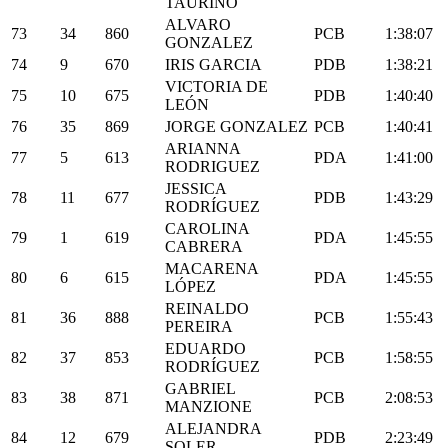
TAURIÑO
ALVARO
73
34
860
PCB
1:38:07
GONZALEZ
74
9
670
IRIS GARCIA
PDB
1:38:21
VICTORIA DE
75
10
675
PDB
1:40:40
LEÓN
76
35
869
JORGE GONZALEZ
PCB
1:40:41
ARIANNA
77
5
613
PDA
1:41:00
RODRIGUEZ
JESSICA
78
11
677
PDB
1:43:29
RODRÍGUEZ
CAROLINA
79
1
619
PDA
1:45:55
CABRERA
MACARENA
80
6
615
PDA
1:45:55
LÓPEZ
REINALDO
81
36
888
PCB
1:55:43
PEREIRA
EDUARDO
82
37
853
PCB
1:58:55
RODRÍGUEZ
GABRIEL
83
38
871
PCB
2:08:53
MANZIONE
ALEJANDRA
84
12
679
PDB
2:23:49
SOLER