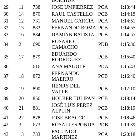
BOICHUK
29
11
738
JOSE UMPIERREZ
PCA
1:13:44
30
14
870
RAUL CASTELLO
PCB
1:14:15
31
12
731
MANUEL GARCIA
PCA
1:14:51
32
15
883
FERNANDO ROMA
PCB
1:14:55
33
16
884
DAMIAN BATISTA
PCB
1:14:55
ROSARIO
34
2
690
PDB
1:15:36
CAMACHO
EDUARDO
35
17
879
PCB
1:15:40
RODRÍGUEZ
36
1
616
ANA MAGOLE
PDA
1:15:43
FERNANDO
37
18
872
PCB
1:16:40
MAERRO
HENRY DEL
38
19
890
PCB
1:17:10
VALLE
39
20
856
HOLBER TULIPAN
PCB
1:18:14
JOSÉ LUIS PEREZ
40
21
881
PCB
1:18:19
ALPUIN
41
22
878
JOSE BRACCO
PCB
1:18:46
42
3
673
ROSALI ESPONDA
PDB
1:19:39
FACUNDO
43
13
733
PCA
1:20:18
MARTÍNEZ