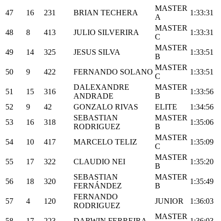
MASTER
47
16
231
BRIAN TECHERA
1:33:31
A
MASTER
48
8
413
JULIO SILVERIRA
1:33:31
C
MASTER
49
14
325
JESUS SILVA
1:33:51
B
MASTER
50
9
422
FERNANDO SOLANO
1:33:51
C
DALEXANDRE
MASTER
51
15
316
1:33:56
ANDRADE
B
52
9
42
GONZALO RIVAS
ELITE
1:34:56
SEBASTIAN
MASTER
53
16
318
1:35:06
RODRIGUEZ
B
MASTER
54
10
417
MARCELO TELIZ
1:35:09
C
MASTER
55
17
322
CLAUDIO NEI
1:35:20
B
SEBASTIAN
MASTER
56
18
320
1:35:49
FERNÁNDEZ
B
FERNANDO
57
4
120
JUNIOR
1:36:03
RODRIGUEZ
MASTER
58
17
223
DARWIN FERREIRA
1:36:03