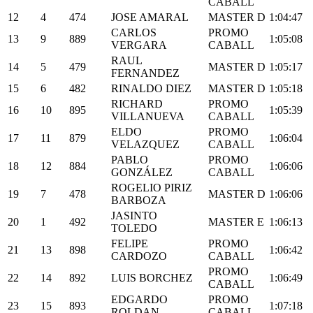
CABALL
12
4
474
JOSE AMARAL
MASTER D
1:04:47
CARLOS
PROMO
13
9
889
1:05:08
VERGARA
CABALL
RAUL
14
5
479
MASTER D
1:05:17
FERNANDEZ
15
6
482
RINALDO DIEZ
MASTER D
1:05:18
RICHARD
PROMO
16
10
895
1:05:39
VILLANUEVA
CABALL
ELDO
PROMO
17
11
879
1:06:04
VELAZQUEZ
CABALL
PABLO
PROMO
18
12
884
1:06:06
GONZÁLEZ
CABALL
ROGELIO PIRIZ
19
7
478
MASTER D
1:06:06
BARBOZA
JASINTO
20
1
492
MASTER E
1:06:13
TOLEDO
FELIPE
PROMO
21
13
898
1:06:42
CARDOZO
CABALL
PROMO
22
14
892
LUIS BORCHEZ
1:06:49
CABALL
EDGARDO
PROMO
23
15
893
1:07:18
ROLDAN
CABALL