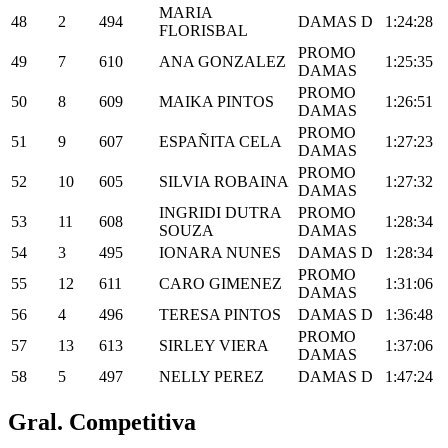
MARIA
48
2
494
DAMAS D
1:24:28
FLORISBAL
PROMO
49
7
610
ANA GONZALEZ
1:25:35
DAMAS
PROMO
50
8
609
MAIKA PINTOS
1:26:51
DAMAS
PROMO
51
9
607
ESPAÑITA CELA
1:27:23
DAMAS
PROMO
52
10
605
SILVIA ROBAINA
1:27:32
DAMAS
INGRIDI DUTRA
PROMO
53
11
608
1:28:34
SOUZA
DAMAS
54
3
495
IONARA NUNES
DAMAS D
1:28:34
PROMO
55
12
611
CARO GIMENEZ
1:31:06
DAMAS
56
4
496
TERESA PINTOS
DAMAS D
1:36:48
PROMO
57
13
613
SIRLEY VIERA
1:37:06
DAMAS
58
5
497
NELLY PEREZ
DAMAS D
1:47:24
Gral. Competitiva