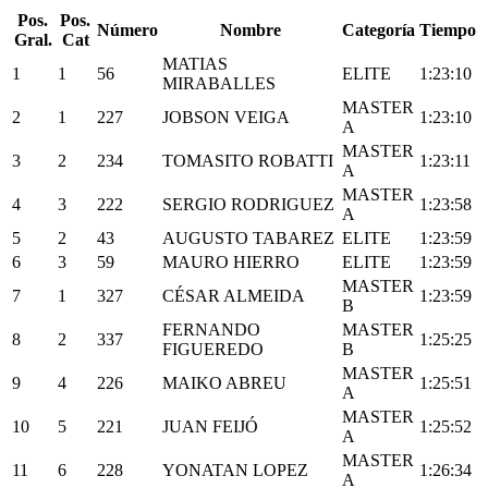
Pos.
Pos.
Número
Nombre
Categoría
Tiempo
Gral.
Cat
MATIAS
1
1
56
ELITE
1:23:10
MIRABALLES
MASTER
2
1
227
JOBSON VEIGA
1:23:10
A
MASTER
3
2
234
TOMASITO ROBATTI
1:23:11
A
MASTER
4
3
222
SERGIO RODRIGUEZ
1:23:58
A
5
2
43
AUGUSTO TABAREZ
ELITE
1:23:59
6
3
59
MAURO HIERRO
ELITE
1:23:59
MASTER
7
1
327
CÉSAR ALMEIDA
1:23:59
B
FERNANDO
MASTER
8
2
337
1:25:25
FIGUEREDO
B
MASTER
9
4
226
MAIKO ABREU
1:25:51
A
MASTER
10
5
221
JUAN FEIJÓ
1:25:52
A
MASTER
11
6
228
YONATAN LOPEZ
1:26:34
A