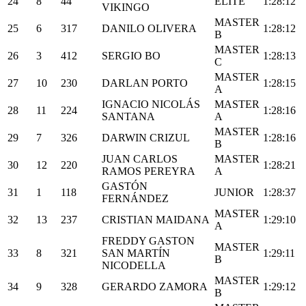
24
8
44
ELITE
1:28:12
VIKINGO
MASTER
25
6
317
DANILO OLIVERA
1:28:12
B
MASTER
26
3
412
SERGIO BO
1:28:13
C
MASTER
27
10
230
DARLAN PORTO
1:28:15
A
IGNACIO NICOLÁS
MASTER
28
11
224
1:28:16
SANTANA
A
MASTER
29
7
326
DARWIN CRIZUL
1:28:16
B
JUAN CARLOS
MASTER
30
12
220
1:28:21
RAMOS PEREYRA
A
GASTÓN
31
1
118
JUNIOR
1:28:37
FERNÁNDEZ
MASTER
32
13
237
CRISTIAN MAIDANA
1:29:10
A
FREDDY GASTON
MASTER
33
8
321
SAN MARTÍN
1:29:11
B
NICODELLA
MASTER
34
9
328
GERARDO ZAMORA
1:29:12
B