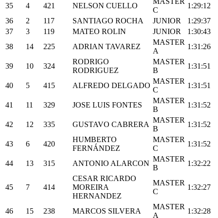
MASTER
35
4
421
NELSON CUELLO
1:29:12
C
36
2
117
SANTIAGO ROCHA
JUNIOR
1:29:37
37
3
119
MATEO ROLIN
JUNIOR
1:30:43
MASTER
38
14
225
ADRIAN TAVAREZ
1:31:26
A
RODRIGO
MASTER
39
10
324
1:31:51
RODRIGUEZ
B
MASTER
40
5
415
ALFREDO DELGADO
1:31:51
C
MASTER
41
11
329
JOSE LUIS FONTES
1:31:52
B
MASTER
42
12
335
GUSTAVO CABRERA
1:31:52
B
HUMBERTO
MASTER
43
6
420
1:31:52
FERNÁNDEZ
C
MASTER
44
13
315
ANTONIO ALARCON
1:32:22
B
CESAR RICARDO
MASTER
45
7
414
MOREIRA
1:32:27
C
HERNANDEZ
MASTER
46
15
238
MARCOS SILVERA
1:32:28
A