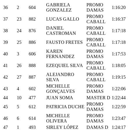
GABRIELA
PROMO
36
2
604
1:16:20
GONZALEZ
DAMAS
PROMO
37
23
882
LUCAS GALLO
1:16:37
CABALL
DANIEL
PROMO
38
24
876
1:17:18
CASTROMAN
CABALL
PROMO
39
25
886
FAUSTO FRETES
1:17:18
CABALL
KAREN
PROMO
40
3
606
1:17:53
FERNANDEZ
DAMAS
PROMO
41
26
888
EZEQUIEL SILVA
1:18:05
CABALL
ALEJANDRO
PROMO
42
27
887
1:19:15
SILVA
CABALL
MICHELLE
PROMO
43
4
602
1:22:06
GONÇALVES
DAMAS
44
10
477
JUAN SOMA
MASTER D
1:22:44
PROMO
45
5
612
PATRICIA DUCHE
1:22:59
DAMAS
MICHELLE
PROMO
46
6
614
1:23:47
OLIVERA
DAMAS
47
1
493
SIRLEY LÓPEZ
DAMAS D
1:24:17