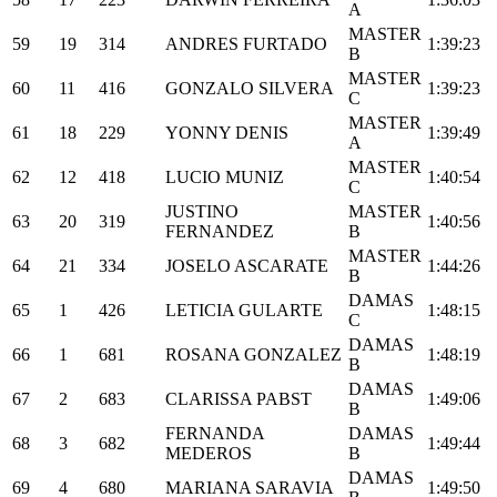
A
MASTER
59
19
314
ANDRES FURTADO
1:39:23
B
MASTER
60
11
416
GONZALO SILVERA
1:39:23
C
MASTER
61
18
229
YONNY DENIS
1:39:49
A
MASTER
62
12
418
LUCIO MUNIZ
1:40:54
C
JUSTINO
MASTER
63
20
319
1:40:56
FERNANDEZ
B
MASTER
64
21
334
JOSELO ASCARATE
1:44:26
B
DAMAS
65
1
426
LETICIA GULARTE
1:48:15
C
DAMAS
66
1
681
ROSANA GONZALEZ
1:48:19
B
DAMAS
67
2
683
CLARISSA PABST
1:49:06
B
FERNANDA
DAMAS
68
3
682
1:49:44
MEDEROS
B
DAMAS
69
4
680
MARIANA SARAVIA
1:49:50