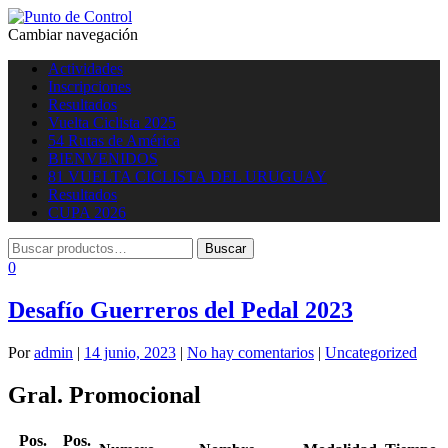
Cambiar navegación
Actividades
Inscripciones
Resultados
Vuelta Ciclista 2025
54 Rutas de América
BIENVENIDOS
81 VUELTA CICLISTA DEL URUGUAY
Resultados
CUPA 2026
0
Desafío Guerreros del Pedal 2023
Por
admin
|
14 junio, 2023
|
No hay comentarios
|
Uncategorized
Gral. Promocional
Pos.
Pos.