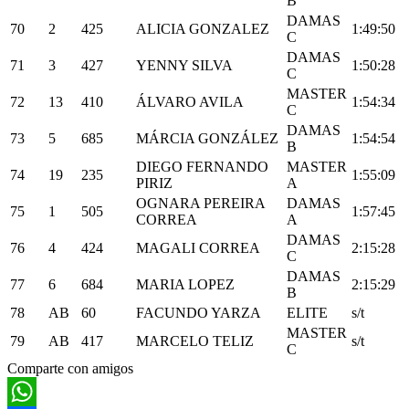
B
DAMAS
70
2
425
ALICIA GONZALEZ
1:49:50
C
DAMAS
71
3
427
YENNY SILVA
1:50:28
C
MASTER
72
13
410
ÁLVARO AVILA
1:54:34
C
DAMAS
73
5
685
MÁRCIA GONZÁLEZ
1:54:54
B
DIEGO FERNANDO
MASTER
74
19
235
1:55:09
PIRIZ
A
OGNARA PEREIRA
DAMAS
75
1
505
1:57:45
CORREA
A
DAMAS
76
4
424
MAGALI CORREA
2:15:28
C
DAMAS
77
6
684
MARIA LOPEZ
2:15:29
B
78
AB
60
FACUNDO YARZA
ELITE
s/t
MASTER
79
AB
417
MARCELO TELIZ
s/t
C
Comparte con amigos