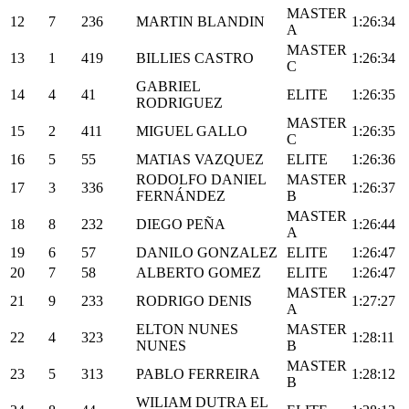
MASTER
12
7
236
MARTIN BLANDIN
1:26:34
A
MASTER
13
1
419
BILLIES CASTRO
1:26:34
C
GABRIEL
14
4
41
ELITE
1:26:35
RODRIGUEZ
MASTER
15
2
411
MIGUEL GALLO
1:26:35
C
16
5
55
MATIAS VAZQUEZ
ELITE
1:26:36
RODOLFO DANIEL
MASTER
17
3
336
1:26:37
FERNÁNDEZ
B
MASTER
18
8
232
DIEGO PEÑA
1:26:44
A
19
6
57
DANILO GONZALEZ
ELITE
1:26:47
20
7
58
ALBERTO GOMEZ
ELITE
1:26:47
MASTER
21
9
233
RODRIGO DENIS
1:27:27
A
ELTON NUNES
MASTER
22
4
323
1:28:11
NUNES
B
MASTER
23
5
313
PABLO FERREIRA
1:28:12
B
WILIAM DUTRA EL