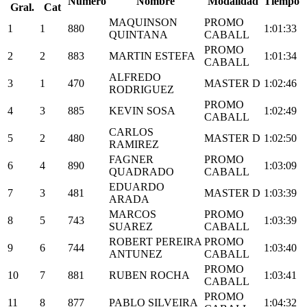
Numero
Nombre
Modalidad
Tiempo
Gral.
Cat
MAQUINSON
PROMO
1
1
880
1:01:33
QUINTANA
CABALL
PROMO
2
2
883
MARTIN ESTEFA
1:01:34
CABALL
ALFREDO
3
1
470
MASTER D
1:02:46
RODRIGUEZ
PROMO
4
3
885
KEVIN SOSA
1:02:49
CABALL
CARLOS
5
2
480
MASTER D
1:02:50
RAMIREZ
FAGNER
PROMO
6
4
890
1:03:09
QUADRADO
CABALL
EDUARDO
7
3
481
MASTER D
1:03:39
ARADA
MARCOS
PROMO
8
5
743
1:03:39
SUAREZ
CABALL
ROBERT PEREIRA
PROMO
9
6
744
1:03:40
ANTUNEZ
CABALL
PROMO
10
7
881
RUBEN ROCHA
1:03:41
CABALL
PROMO
11
8
877
PABLO SILVEIRA
1:04:32