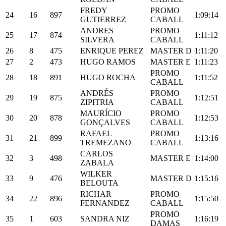
FREDY
PROMO
24
16
897
1:09:14
GUTIERREZ
CABALL
ANDRES
PROMO
25
17
874
1:11:12
SILVERA
CABALL
26
8
475
ENRIQUE PEREZ
MASTER D
1:11:20
27
2
473
HUGO RAMOS
MASTER E
1:11:23
PROMO
28
18
891
HUGO ROCHA
1:11:52
CABALL
ANDRÉS
PROMO
29
19
875
1:12:51
ZIPITRIA
CABALL
MAURÍCIO
PROMO
30
20
878
1:12:53
GONÇALVES
CABALL
RAFAEL
PROMO
31
21
899
1:13:16
TREMEZANO
CABALL
CARLOS
32
3
498
MASTER E
1:14:00
ZABALA
WILKER
33
9
476
MASTER D
1:15:16
BELOUTA
RICHAR
PROMO
34
22
896
1:15:50
FERNANDEZ
CABALL
PROMO
35
1
603
SANDRA NIZ
1:16:19
DAMAS