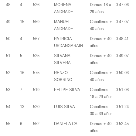
48
4
526
MORENA
Damas 18 a
0:47:06
ANDRADE
29 años
49
15
559
MANUEL
Caballeros +
0:47:07
ANDRADE
40 años
50
4
567
PATRICIA
Damas + 40
0:48:41
URDANGARAIN
años
51
5
525
SILVANA
Damas + 40
0:49:07
SILVERA
años
52
16
575
RENZO
Caballeros +
0:50:03
SOBRINO
40 años
53
7
519
FELIPE SILVA
Caballeros
0:51:08
18 a 29 años
54
13
520
LUIS SILVA
Caballeros
0:51:24
30 a 39 años
55
6
552
DANIELA CAL
Damas + 40
0:52:45
años