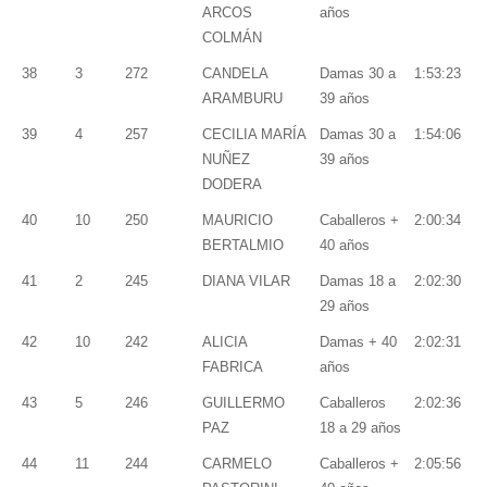
ARCOS
años
COLMÁN
38
3
272
CANDELA
Damas 30 a
1:53:23
ARAMBURU
39 años
39
4
257
CECILIA MARÍA
Damas 30 a
1:54:06
NUÑEZ
39 años
DODERA
40
10
250
MAURICIO
Caballeros +
2:00:34
BERTALMIO
40 años
41
2
245
DIANA VILAR
Damas 18 a
2:02:30
29 años
42
10
242
ALICIA
Damas + 40
2:02:31
FABRICA
años
43
5
246
GUILLERMO
Caballeros
2:02:36
PAZ
18 a 29 años
44
11
244
CARMELO
Caballeros +
2:05:56