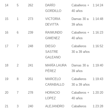
14
5
262
DARÍO
Caballeros +
1:14:24
GORDILLO
40 años
15
1
273
VICTORIA
Damas 30 a
1:14:48
DEVITTA
39 años
16
6
239
RAIMUNDO
Caballeros +
1:16:23
GIMENEZ
40 años
17
7
248
DIEGO
Caballeros
1:16:52
SASTRE
30 a 39 años
GALEANO
18
2
241
MARÍA LAURA
Damas 30 a
1:19:40
PÉREZ
39 años
19
8
251
MARCELO
Caballeros
1:19:43
CARABALLO
30 a 39 años
20
7
278
HORACIO
Caballeros +
1:20:20
LOPEZ
40 años
21
3
240
ALEJANDRO
Caballeros
1:23:28