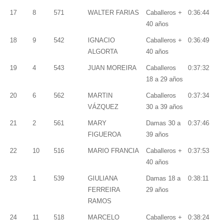
17
8
571
WALTER FARIAS
Caballeros +
0:36:44
40 años
18
9
542
IGNACIO
Caballeros +
0:36:49
ALGORTA
40 años
19
4
543
JUAN MOREIRA
Caballeros
0:37:32
18 a 29 años
20
6
562
MARTIN
Caballeros
0:37:34
VÁZQUEZ
30 a 39 años
21
2
561
MARY
Damas 30 a
0:37:46
FIGUEROA
39 años
22
10
516
MARIO FRANCIA
Caballeros +
0:37:53
40 años
23
1
539
GIULIANA
Damas 18 a
0:38:11
FERREIRA
29 años
RAMOS
24
11
518
MARCELO
Caballeros +
0:38:24