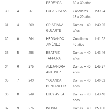
PEREYRA
30 a 39 años
30
4
261
LUCAS ISLAS
Caballeros
1:39:24
18 a 29 años
31
4
269
CRISTIANA
Damas + 40
1:40:25
GULARTE
años
32
9
264
HERNANDO
Caballeros +
1:41:22
JIMÉNEZ
40 años
33
5
258
BEATRIZ
Damas + 40
1:43:46
TAFFURA
años
34
6
275
ALEJANDRA
Damas + 40
1:45:27
ANTUNEZ
años
35
7
243
YOLANDA
Damas + 40
1:46:02
BENTANCOR
años
36
8
249
LUCY AVILA
Damas + 40
1:48:48
años
37
9
276
IVONNE
Damas + 40
1:50:00