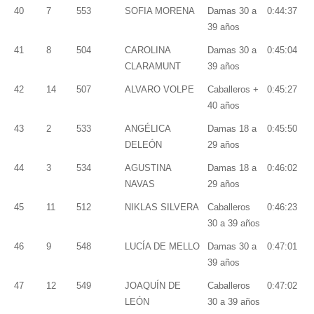
40
7
553
SOFIA MORENA
Damas 30 a
0:44:37
39 años
41
8
504
CAROLINA
Damas 30 a
0:45:04
CLARAMUNT
39 años
42
14
507
ALVARO VOLPE
Caballeros +
0:45:27
40 años
43
2
533
ANGÉLICA
Damas 18 a
0:45:50
DELEÓN
29 años
44
3
534
AGUSTINA
Damas 18 a
0:46:02
NAVAS
29 años
45
11
512
NIKLAS SILVERA
Caballeros
0:46:23
30 a 39 años
46
9
548
LUCÍA DE MELLO
Damas 30 a
0:47:01
39 años
47
12
549
JOAQUÍN DE
Caballeros
0:47:02
LEÓN
30 a 39 años