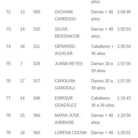
años
72
13
550
GIOVANA
Damas + 40
1:04:40
CARROSIO
años
73
14
510
SILVIA
Damas + 40
1:05:53
BENTANCOR
años
74
18
511
GERARDO
Caballeros +
1:05:54
AGUILAR
40 años
75
7
529
JUANA REYES
Damas 18 a
1:07:55
29 años
76
17
527
CAROLINA
Damas 30 a
1:07:55
GAROFALI
39 años
77
14
546
ENRIQUE
Caballeros
1:10:43
GONZÁLEZ
30 a 39 años
78
15
566
MARIA JOSE
Damas + 40
1:24:56
ANDRADE
años
79
16
565
LORENA COLINA
Damas + 40
1:25:01