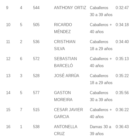
9
4
544
ANTHONY ORTIZ
Caballeros
0:32:47
30 a 39 años
10
5
505
RICARDO
Caballeros +
0:34:18
MÉNDEZ
40 años
11
2
536
CRISTHIAN
Caballeros
0:34:40
SILVA
18 a 29 años
12
6
572
SEBASTIAN
Caballeros +
0:35:13
BARCELÓ
40 años
13
3
528
JOSÉ ARRÙA
Caballeros
0:35:22
18 a 29 años
14
5
577
GASTON
Caballeros
0:35:56
MOREIRA
30 a 39 años
15
7
515
CESAR JAVIER
Caballeros +
0:36:22
GARCIA
40 años
16
1
538
ANTONELLA
Damas 30 a
0:36:43
CRUZ
39 años