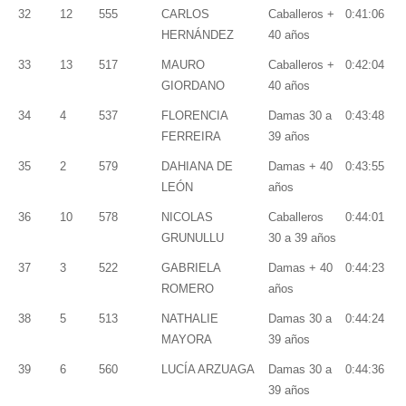
32
12
555
CARLOS
Caballeros +
0:41:06
HERNÁNDEZ
40 años
33
13
517
MAURO
Caballeros +
0:42:04
GIORDANO
40 años
34
4
537
FLORENCIA
Damas 30 a
0:43:48
FERREIRA
39 años
35
2
579
DAHIANA DE
Damas + 40
0:43:55
LEÓN
años
36
10
578
NICOLAS
Caballeros
0:44:01
GRUNULLU
30 a 39 años
37
3
522
GABRIELA
Damas + 40
0:44:23
ROMERO
años
38
5
513
NATHALIE
Damas 30 a
0:44:24
MAYORA
39 años
39
6
560
LUCÍA ARZUAGA
Damas 30 a
0:44:36
39 años