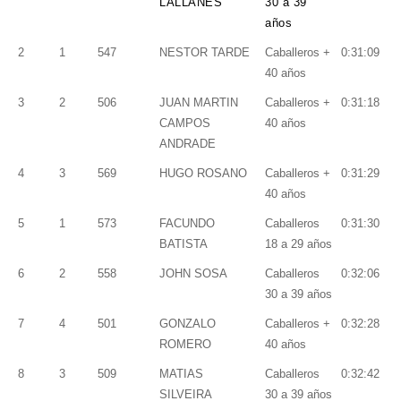
LALLANES
30 a 39
años
2
1
547
NESTOR TARDE
Caballeros +
0:31:09
40 años
3
2
506
JUAN MARTIN
Caballeros +
0:31:18
CAMPOS
40 años
ANDRADE
4
3
569
HUGO ROSANO
Caballeros +
0:31:29
40 años
5
1
573
FACUNDO
Caballeros
0:31:30
BATISTA
18 a 29 años
6
2
558
JOHN SOSA
Caballeros
0:32:06
30 a 39 años
7
4
501
GONZALO
Caballeros +
0:32:28
ROMERO
40 años
8
3
509
MATIAS
Caballeros
0:32:42
SILVEIRA
30 a 39 años