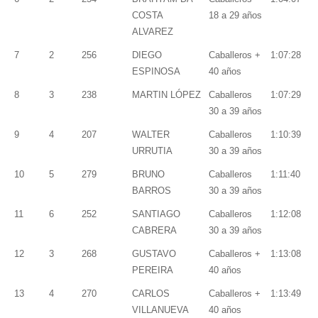
COSTA
18 a 29 años
ALVAREZ
7
2
256
DIEGO
Caballeros +
1:07:28
ESPINOSA
40 años
8
3
238
MARTIN LÓPEZ
Caballeros
1:07:29
30 a 39 años
9
4
207
WALTER
Caballeros
1:10:39
URRUTIA
30 a 39 años
10
5
279
BRUNO
Caballeros
1:11:40
BARROS
30 a 39 años
11
6
252
SANTIAGO
Caballeros
1:12:08
CABRERA
30 a 39 años
12
3
268
GUSTAVO
Caballeros +
1:13:08
PEREIRA
40 años
13
4
270
CARLOS
Caballeros +
1:13:49
VILLANUEVA
40 años