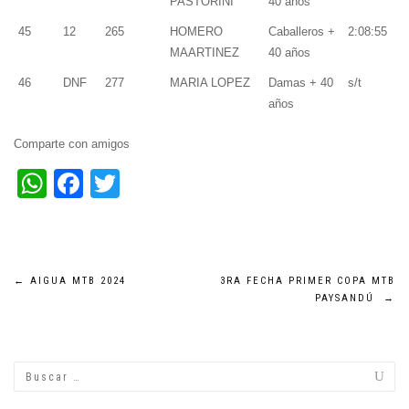
PASTORINI
40 años
45
12
265
HOMERO
Caballeros +
2:08:55
MAARTINEZ
40 años
46
DNF
277
MARIA LOPEZ
Damas + 40
s/t
años
Comparte con amigos
WhatsApp
Facebook
Twitter
Navegación
←
AIGUA MTB 2024
3RA FECHA PRIMER COPA MTB
PAYSANDÚ
→
de
entradas