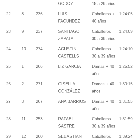
GODOY
18 a 29 años
22
8
236
LUIS
Caballeros +
1:24:05
FAGUNDEZ
40 años
23
9
237
SANTIAGO
Caballeros
1:24:09
ZAPATA
30 a 39 años
24
10
274
AGUSTIN
Caballeros
1:24:10
CASTELLS
30 a 39 años
25
1
266
LIZ GARCÍA
Damas + 40
1:26:52
años
26
2
271
GISELLA
Damas + 40
1:30:15
GONZÁLEZ
años
27
3
267
ANA BARRIOS
Damas + 40
1:31:55
años
28
11
253
RAFAEL
Caballeros
1:31:59
SASTRE
30 a 39 años
29
12
260
SEBASTIÁN
Caballeros
1:39:24