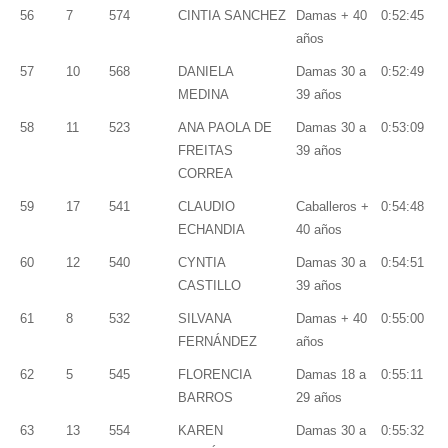
56
7
574
CINTIA SANCHEZ
Damas + 40
0:52:45
años
57
10
568
DANIELA
Damas 30 a
0:52:49
MEDINA
39 años
58
11
523
ANA PAOLA DE
Damas 30 a
0:53:09
FREITAS
39 años
CORREA
59
17
541
CLAUDIO
Caballeros +
0:54:48
ECHANDIA
40 años
60
12
540
CYNTIA
Damas 30 a
0:54:51
CASTILLO
39 años
61
8
532
SILVANA
Damas + 40
0:55:00
FERNÁNDEZ
años
62
5
545
FLORENCIA
Damas 18 a
0:55:11
BARROS
29 años
63
13
554
KAREN
Damas 30 a
0:55:32