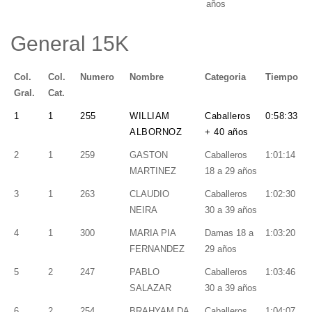
años
General 15K
Col.
Col.
Numero
Nombre
Categoria
Tiempo
Gral.
Cat.
1
1
255
WILLIAM
Caballeros
0:58:33
ALBORNOZ
+ 40 años
2
1
259
GASTON
Caballeros
1:01:14
MARTINEZ
18 a 29 años
3
1
263
CLAUDIO
Caballeros
1:02:30
NEIRA
30 a 39 años
4
1
300
MARIA PIA
Damas 18 a
1:03:20
FERNANDEZ
29 años
5
2
247
PABLO
Caballeros
1:03:46
SALAZAR
30 a 39 años
6
2
254
BRAHYAM DA
Caballeros
1:04:07