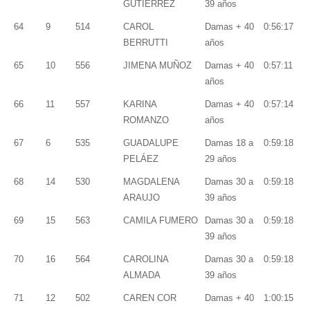
GUTIÉRREZ
39 años
64
9
514
CAROL
Damas + 40
0:56:17
BERRUTTI
años
65
10
556
JIMENA MUÑOZ
Damas + 40
0:57:11
años
66
11
557
KARINA
Damas + 40
0:57:14
ROMANZO
años
67
6
535
GUADALUPE
Damas 18 a
0:59:18
PELÁEZ
29 años
68
14
530
MAGDALENA
Damas 30 a
0:59:18
ARAUJO
39 años
69
15
563
CAMILA FUMERO
Damas 30 a
0:59:18
39 años
70
16
564
CAROLINA
Damas 30 a
0:59:18
ALMADA
39 años
71
12
502
CAREN COR
Damas + 40
1:00:15