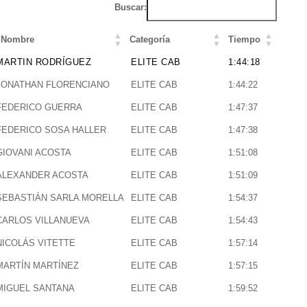
Buscar:
Nombre
Categoría
Tiempo
Nombre
Categoría
Tiempo
MARTIN RODRÍGUEZ
ELITE CAB
1:44:18
JONATHAN FLORENCIANO
ELITE CAB
1:44:22
FEDERICO GUERRA
ELITE CAB
1:47:37
FEDERICO SOSA HALLER
ELITE CAB
1:47:38
GIOVANI ACOSTA
ELITE CAB
1:51:08
ALEXANDER ACOSTA
ELITE CAB
1:51:09
SEBASTIÁN SARLA MORELLA
ELITE CAB
1:54:37
CARLOS VILLANUEVA
ELITE CAB
1:54:43
NICOLÁS VITETTE
ELITE CAB
1:57:14
MARTÍN MARTÍNEZ
ELITE CAB
1:57:15
MIGUEL SANTANA
ELITE CAB
1:59:52