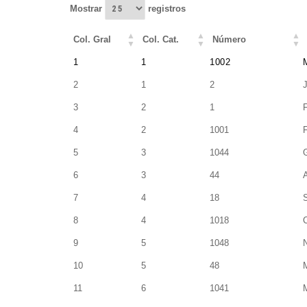
Mostrar
registros
Col. Gral
Col. Cat.
Número
Col. Gral
Col. Cat.
Número
1
1
1002
2
1
2
3
2
1
4
2
1001
5
3
1044
6
3
44
7
4
18
8
4
1018
9
5
1048
10
5
48
11
6
1041