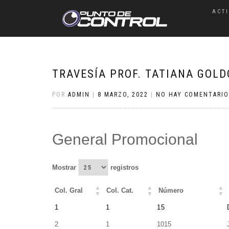
ACT
TRAVESÍA PROF. TATIANA GOLD
POR
ADMIN
|
8 MARZO, 2022
|
NO HAY COMENTARIO
General Promocional
Mostrar
registros
Col. Gral
Col. Cat.
Número
Col. Gral
Col. Cat.
Número
1
1
15
2
1
1015