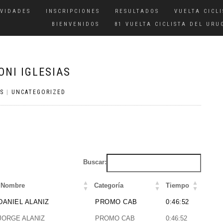
IVIDADES
INSCRIPCIONES
RESULTADOS
VUELTA CICLI
BIENVENIDOS
81 VUELTA CICLISTA DEL URU
ONI IGLESIAS
S
|
UNCATEGORIZED
Buscar:
Nombre
Categoría
Tiempo
Nombre
Categoría
Tiempo
DANIEL ALANIZ
PROMO CAB
0:46:52
JORGE ALANIZ
PROMO CAB
0:46:52