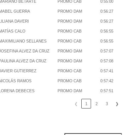
MARIANO BETARTE
PROMO CAB
0:55:00
MABEL GUERRA
PROMO DAM
0:56:27
LILIANA DAVERI
PROMO DAM
0:56:27
MATÍAS CALO
PROMO CAB
0:56:55
MAXIMILIANO SELLANES
PROMO CAB
0:56:55
JOSEFINA ALVEZ DA CRUZ
PROMO DAM
0:57:07
PAULINA ALVEZ DA CRUZ
PROMO DAM
0:57:08
JAVIER GUTIERREZ
PROMO CAB
0:57:41
NICOLÁS RAMOS
PROMO CAB
0:57:42
LORENA DEBECES
PROMO DAM
0:57:51
❮
1
2
3
❯