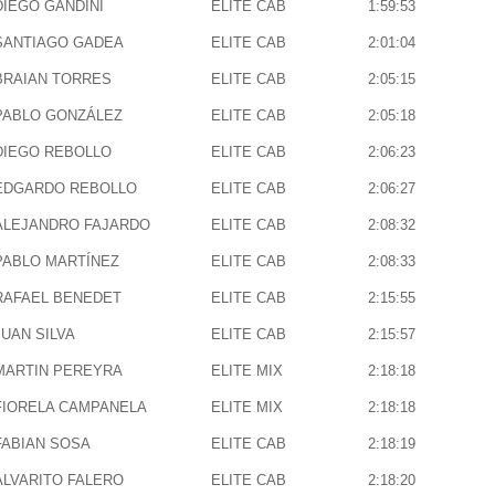
DIEGO GANDINI
ELITE CAB
1:59:53
SANTIAGO GADEA
ELITE CAB
2:01:04
BRAIAN TORRES
ELITE CAB
2:05:15
PABLO GONZÁLEZ
ELITE CAB
2:05:18
DIEGO REBOLLO
ELITE CAB
2:06:23
EDGARDO REBOLLO
ELITE CAB
2:06:27
ALEJANDRO FAJARDO
ELITE CAB
2:08:32
PABLO MARTÍNEZ
ELITE CAB
2:08:33
RAFAEL BENEDET
ELITE CAB
2:15:55
JUAN SILVA
ELITE CAB
2:15:57
MARTIN PEREYRA
ELITE MIX
2:18:18
FIORELA CAMPANELA
ELITE MIX
2:18:18
FABIAN SOSA
ELITE CAB
2:18:19
ALVARITO FALERO
ELITE CAB
2:18:20