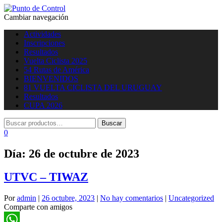
Cambiar navegación
Actividades
Inscripciones
Resultados
Vuelta Ciclista 2025
54 Rutas de América
BIENVENIDOS
81 VUELTA CICLISTA DEL URUGUAY
Resultados
CUPA 2026
0
Día:
26 de octubre de 2023
UTVC – TIWAZ
Por
admin
|
26 octubre, 2023
|
No hay comentarios
|
Uncategorized
Comparte con amigos