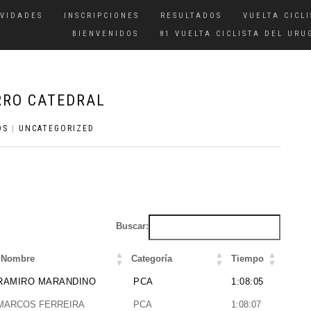
IVIDADES
INSCRIPCIONES
RESULTADOS
VUELTA CICLI
BIENVENIDOS
81 VUELTA CICLISTA DEL URU
RRO CATEDRAL
OS
|
UNCATEGORIZED
Buscar:
Nombre
Categoría
Tiempo
Nombre
Categoría
Tiempo
RAMIRO MARANDINO
PCA
1:08:05
MARCOS FERREIRA
PCA
1:08:07