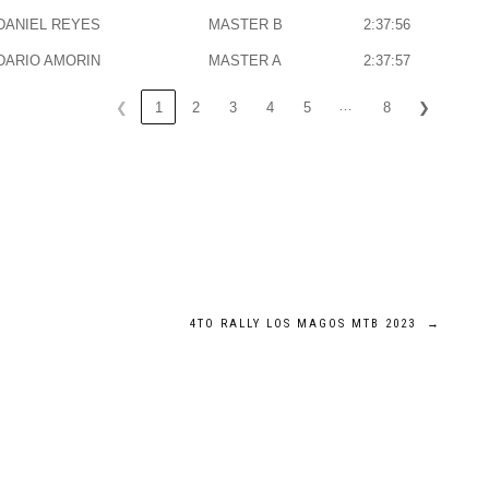
DANIEL REYES
MASTER B
2:37:56
DARIO AMORIN
MASTER A
2:37:57
…
❮
1
2
3
4
5
8
❯
4TO RALLY LOS MAGOS MTB 2023
→