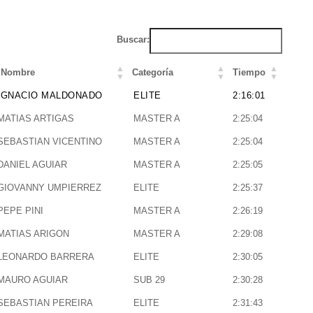
Buscar:
Nombre
Categoría
Tiempo
Nombre
Categoría
Tiempo
IGNACIO MALDONADO
ELITE
2:16:01
MATIAS ARTIGAS
MASTER A
2:25:04
SEBASTIAN VICENTINO
MASTER A
2:25:04
DANIEL AGUIAR
MASTER A
2:25:05
GIOVANNY UMPIERREZ
ELITE
2:25:37
PEPE PINI
MASTER A
2:26:19
MATIAS ARIGON
MASTER A
2:29:08
LEONARDO BARRERA
ELITE
2:30:05
MAURO AGUIAR
SUB 29
2:30:28
SEBASTIAN PEREIRA
ELITE
2:31:43