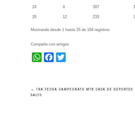
24
4
307
25
12
233
Mostrando desde 1 hasta 25 de 184 registros
Comparte con amigos
WhatsApp
Facebook
Twitter
Navegación
←
1RA FECHA CAMPEONATO MTB CASA DE DEPORTES
SALTO
de
entradas