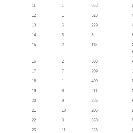
11
1
953
12
1
323
13
6
229
14
5
3
15
2
115
16
2
303
17
7
209
18
1
409
19
8
211
20
9
236
21
10
205
22
3
350
23
11
223