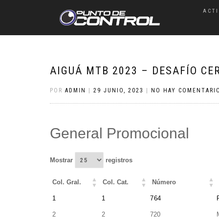
ACT
AIGUÁ MTB 2023 – DESAFÍO CE
POR
ADMIN
|
29 JUNIO, 2023
|
NO HAY COMENTARI
General Promocional
Mostrar
registros
Col. Gral.
Col. Cat.
Número
Col. Gral.
Col. Cat.
Número
1
1
764
2
2
720