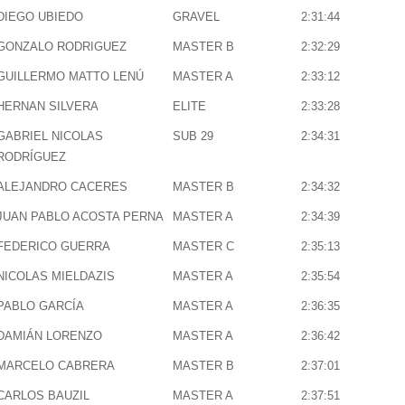
DIEGO UBIEDO
GRAVEL
2:31:44
GONZALO RODRIGUEZ
MASTER B
2:32:29
GUILLERMO MATTO LENÚ
MASTER A
2:33:12
HERNAN SILVERA
ELITE
2:33:28
GABRIEL NICOLAS
SUB 29
2:34:31
RODRÍGUEZ
ALEJANDRO CACERES
MASTER B
2:34:32
JUAN PABLO ACOSTA PERNA
MASTER A
2:34:39
FEDERICO GUERRA
MASTER C
2:35:13
NICOLAS MIELDAZIS
MASTER A
2:35:54
PABLO GARCÍA
MASTER A
2:36:35
DAMIÁN LORENZO
MASTER A
2:36:42
MARCELO CABRERA
MASTER B
2:37:01
CARLOS BAUZIL
MASTER A
2:37:51