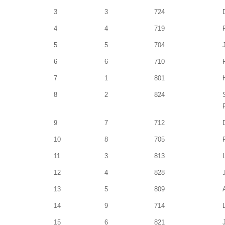
3
3
724
4
4
719
5
5
704
6
6
710
7
1
801
8
2
824
9
7
712
10
8
705
11
3
813
12
4
828
13
5
809
14
9
714
15
6
821