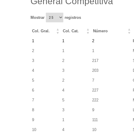
General Competitiva
Mostrar
registros
Col. Gral.
Col. Cat.
Número
Col. Gral.
Col. Cat.
Número
1
1
2
2
1
1
3
2
217
4
3
203
5
2
7
6
4
227
7
5
222
8
3
9
9
1
111
10
4
10