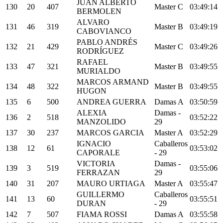
JUAN ALBERTO
130
20
407
Master C
03:49:14
BERMOLEN
ALVARO
131
46
319
Master B
03:49:19
CABOVIANCO
PABLO ANDRÉS
132
21
429
Master C
03:49:26
RODRÍGUEZ
RAFAEL
133
47
321
Master B
03:49:55
MURIALDO
MARCOS ARMAND
134
48
322
Master B
03:49:55
HUGON
135
6
500
ANDREA GUERRA
Damas A
03:50:59
ALEXIA
Damas -
136
2
518
03:52:22
MANZOLIDO
29
137
30
237
MARCOS GARCIA
Master A
03:52:29
IGNACIO
Caballeros
138
12
61
03:53:02
CAPORALE
- 29
VICTORIA
Damas -
139
3
519
03:55:06
FERRAZAN
29
140
31
207
MAURO URTIAGA
Master A
03:55:47
GUILLERMO
Caballeros
141
13
60
03:55:51
DURAN
- 29
142
7
507
FIAMA ROSSI
Damas A
03:55:58