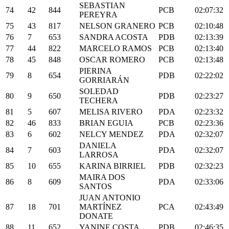
SEBASTIAN
74
42
844
PCB
02:07:32
PEREYRA
75
43
817
NELSON GRANERO
PCB
02:10:48
76
7
653
SANDRA ACOSTA
PDB
02:13:39
77
44
822
MARCELO RAMOS
PCB
02:13:40
78
45
848
OSCAR ROMERO
PCB
02:13:48
PIERINA
79
8
654
PDB
02:22:02
GORRIARÁN
SOLEDAD
80
9
650
PDB
02:23:27
TECHERA
81
5
607
MELISA RIVERO
PDA
02:23:32
82
46
833
BRIAN EGUIA
PCB
02:23:36
83
6
602
NELCY MENDEZ
PDA
02:32:07
DANIELA
84
7
603
PDA
02:32:07
LARROSA
85
10
655
KARINA BIRRIEL
PDB
02:32:23
MAIRA DOS
86
8
609
PDA
02:33:06
SANTOS
JUAN ANTONIO
87
18
701
MARTÍNEZ
PCA
02:43:49
DONATE
88
11
652
YANINE COSTA
PDB
02:46:35