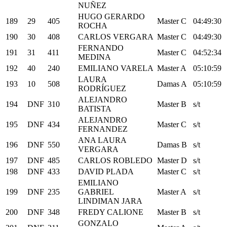
NUÑEZ
HUGO GERARDO
189
29
405
Master C
04:49:30
ROCHA
190
30
408
CARLOS VERGARA
Master C
04:49:30
FERNANDO
191
31
411
Master C
04:52:34
MEDINA
192
40
240
EMILIANO VARELA
Master A
05:10:59
LAURA
193
10
508
Damas A
05:10:59
RODRÍGUEZ
ALEJANDRO
194
DNF
310
Master B
s/t
BATISTA
ALEJANDRO
195
DNF
434
Master C
s/t
FERNANDEZ
ANA LAURA
196
DNF
550
Damas B
s/t
VERGARA
197
DNF
485
CARLOS ROBLEDO
Master D
s/t
198
DNF
433
DAVID PLADA
Master C
s/t
EMILIANO
199
DNF
235
GABRIEL
Master A
s/t
LINDIMAN JARA
200
DNF
348
FREDY CALIONE
Master B
s/t
GONZALO