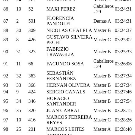
Caballeros
86
10
52
MAXI PEREZ
03:24:31
- 29
FLORENCIA
87
2
501
Damas A
03:24:31
PANDOLFI
88
30
309
NICOLAS CHALELA
Master B
03:24:37
GUSTAVO SILVEIRA
89
8
426
Master C
03:25:02
PECHI
FABRIZIO
90
31
323
Master B
03:25:33
TRAVAGLIA
Caballeros
91
11
66
FACUNDO SOSA
03:26:06
- 29
SEBASTIÁN
92
32
363
Master B
03:27:34
FERNÁNDEZ
93
33
368
HERNAN OLIVERA
Master B
03:27:34
94
9
424
SERGIO CANALS
Master C
03:27:46
HORACIO
95
34
346
Master B
03:27:54
SANTANDER
96
35
320
JUAN CABRAL
Master B
03:28:15
MARCOS FERREIRA
97
10
416
Master C
03:28:26
REYES
98
25
201
MARCOS LEITES
Master A
03:28:40