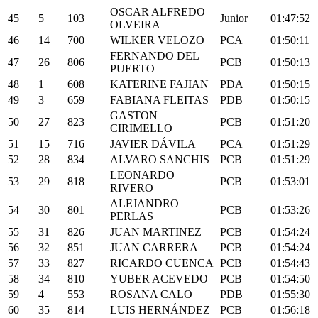
OSCAR ALFREDO
45
5
103
Junior
01:47:52
OLVEIRA
46
14
700
WILKER VELOZO
PCA
01:50:11
FERNANDO DEL
47
26
806
PCB
01:50:13
PUERTO
48
1
608
KATERINE FAJIAN
PDA
01:50:15
49
3
659
FABIANA FLEITAS
PDB
01:50:15
GASTON
50
27
823
PCB
01:51:20
CIRIMELLO
51
15
716
JAVIER DÁVILA
PCA
01:51:29
52
28
834
ALVARO SANCHIS
PCB
01:51:29
LEONARDO
53
29
818
PCB
01:53:01
RIVERO
ALEJANDRO
54
30
801
PCB
01:53:26
PERLAS
55
31
826
JUAN MARTINEZ
PCB
01:54:24
56
32
851
JUAN CARRERA
PCB
01:54:24
57
33
827
RICARDO CUENCA
PCB
01:54:43
58
34
810
YUBER ACEVEDO
PCB
01:54:50
59
4
553
ROSANA CALO
PDB
01:55:30
60
35
814
LUIS HERNÁNDEZ
PCB
01:56:18