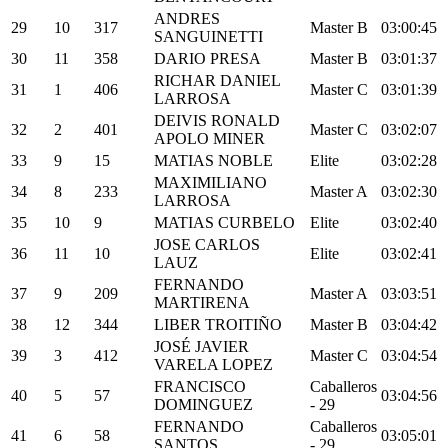
ANDRES
29
10
317
Master B
03:00:45
SANGUINETTI
30
11
358
DARIO PRESA
Master B
03:01:37
RICHAR DANIEL
31
1
406
Master C
03:01:39
LARROSA
DEIVIS RONALD
32
2
401
Master C
03:02:07
APOLO MINER
33
9
15
MATIAS NOBLE
Elite
03:02:28
MAXIMILIANO
34
8
233
Master A
03:02:30
LARROSA
35
10
9
MATIAS CURBELO
Elite
03:02:40
JOSE CARLOS
36
11
10
Elite
03:02:41
LAUZ
FERNANDO
37
9
209
Master A
03:03:51
MARTIRENA
38
12
344
LIBER TROITIÑO
Master B
03:04:42
JOSÉ JAVIER
39
3
412
Master C
03:04:54
VARELA LOPEZ
FRANCISCO
Caballeros
40
5
57
03:04:56
DOMINGUEZ
- 29
FERNANDO
Caballeros
41
6
58
03:05:01
SANTOS
- 29