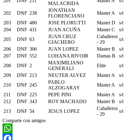
201
DNF
211
Master A
s/t
MALACRIDA
JONATHAN
202
DNF
238
Master A
s/t
FLORENCIANO
203
DNF
480
JOSE PLORUTTI
Master D
s/t
204
DNF
431
JUAN ACUÑA
Master C
s/t
JUAN CRUZ
Caballeros
205
DNF
63
s/t
GIACHERO
- 29
206
DNF
306
JUAN LOPEZ
Master B
s/t
207
DNF
552
LOHANA RIVOIR
Damas B
s/t
MAXIMILIANO
208
DNF
2
Elite
s/t
GENERALI
209
DNF
213
NEUTER ALVEZ
Master A
s/t
PABLO
210
DNF
245
Master A
s/t
ALZOGARAY
211
DNF
225
PEPE PINI
Master A
s/t
212
DNF
343
ROY MACHADO
Master B
s/t
Caballeros
213
DNF
54
JESUS LOPEZ
s/t
- 29
Comparte con amigos
WhatsApp