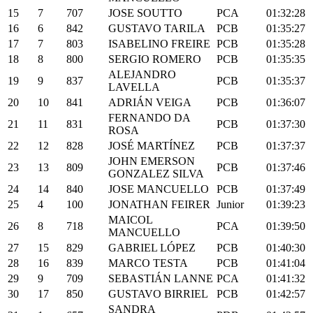
15
7
707
JOSE SOUTTO
PCA
01:32:28
16
6
842
GUSTAVO TARILA
PCB
01:35:27
17
7
803
ISABELINO FREIRE
PCB
01:35:28
18
8
800
SERGIO ROMERO
PCB
01:35:35
ALEJANDRO
19
9
837
PCB
01:35:37
LAVELLA
20
10
841
ADRIÁN VEIGA
PCB
01:36:07
FERNANDO DA
21
11
831
PCB
01:37:30
ROSA
22
12
828
JOSÉ MARTÍNEZ
PCB
01:37:37
JOHN EMERSON
23
13
809
PCB
01:37:46
GONZALEZ SILVA
24
14
840
JOSE MANCUELLO
PCB
01:37:49
25
4
100
JONATHAN FEIRER
Junior
01:39:23
MAICOL
26
8
718
PCA
01:39:50
MANCUELLO
27
15
829
GABRIEL LÓPEZ
PCB
01:40:30
28
16
839
MARCO TESTA
PCB
01:41:04
29
9
709
SEBASTIÁN LANNE
PCA
01:41:32
30
17
850
GUSTAVO BIRRIEL
PCB
01:42:57
SANDRA