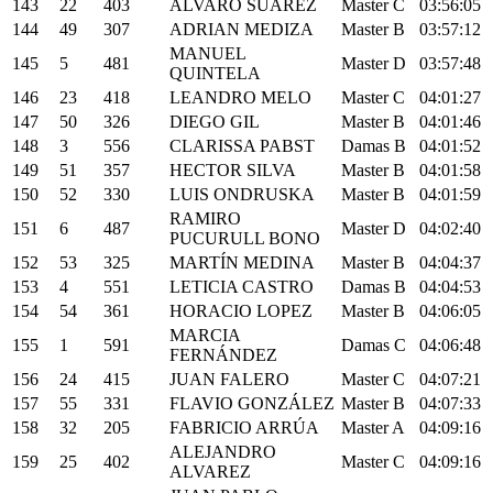
143
22
403
ALVARO SUAREZ
Master C
03:56:05
144
49
307
ADRIAN MEDIZA
Master B
03:57:12
MANUEL
145
5
481
Master D
03:57:48
QUINTELA
146
23
418
LEANDRO MELO
Master C
04:01:27
147
50
326
DIEGO GIL
Master B
04:01:46
148
3
556
CLARISSA PABST
Damas B
04:01:52
149
51
357
HECTOR SILVA
Master B
04:01:58
150
52
330
LUIS ONDRUSKA
Master B
04:01:59
RAMIRO
151
6
487
Master D
04:02:40
PUCURULL BONO
152
53
325
MARTÍN MEDINA
Master B
04:04:37
153
4
551
LETICIA CASTRO
Damas B
04:04:53
154
54
361
HORACIO LOPEZ
Master B
04:06:05
MARCIA
155
1
591
Damas C
04:06:48
FERNÁNDEZ
156
24
415
JUAN FALERO
Master C
04:07:21
157
55
331
FLAVIO GONZÁLEZ
Master B
04:07:33
158
32
205
FABRICIO ARRÚA
Master A
04:09:16
ALEJANDRO
159
25
402
Master C
04:09:16
ALVAREZ