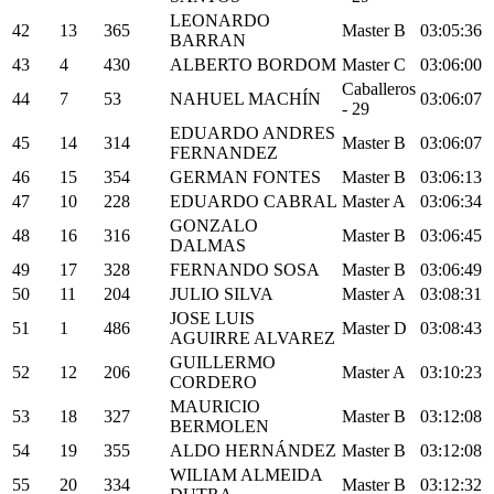
LEONARDO
42
13
365
Master B
03:05:36
BARRAN
43
4
430
ALBERTO BORDOM
Master C
03:06:00
Caballeros
44
7
53
NAHUEL MACHÍN
03:06:07
- 29
EDUARDO ANDRES
45
14
314
Master B
03:06:07
FERNANDEZ
46
15
354
GERMAN FONTES
Master B
03:06:13
47
10
228
EDUARDO CABRAL
Master A
03:06:34
GONZALO
48
16
316
Master B
03:06:45
DALMAS
49
17
328
FERNANDO SOSA
Master B
03:06:49
50
11
204
JULIO SILVA
Master A
03:08:31
JOSE LUIS
51
1
486
Master D
03:08:43
AGUIRRE ALVAREZ
GUILLERMO
52
12
206
Master A
03:10:23
CORDERO
MAURICIO
53
18
327
Master B
03:12:08
BERMOLEN
54
19
355
ALDO HERNÁNDEZ
Master B
03:12:08
WILIAM ALMEIDA
55
20
334
Master B
03:12:32