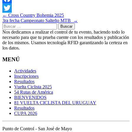
Facebook
Navegación
←
Cross Country Bohemia 2025
Twitter
3ra fecha Campeonato Salteño MTB
→
de
Buscar:
entradas
Nos dedicamos a realizar el control de tu evento, haciendo todo lo
necesario para que tu prueba cuente con los resultados y publicación
de los mismos. Usamos tecnología RFID garantizando la certeza en
los datos.
MENÚ
Actividades
Inscripciones
Resultados
Vuelta Ciclista 2025
54 Rutas de América
BIENVENIDOS
81 VUELTA CICLISTA DEL URUGUAY
Resultados
CUPA 2026
Punto de Control - San José de Mayo