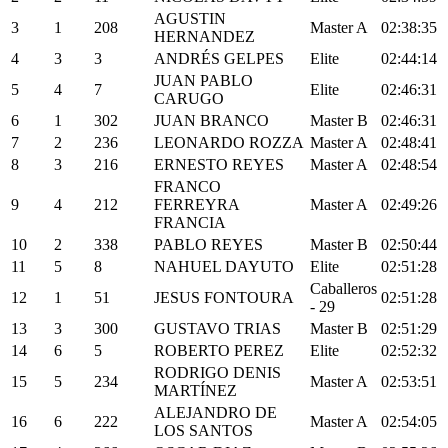
AGUSTIN
3
1
208
Master A
02:38:35
HERNANDEZ
4
3
3
ANDRÉS GELPES
Elite
02:44:14
JUAN PABLO
5
4
7
Elite
02:46:31
CARUGO
6
1
302
JUAN BRANCO
Master B
02:46:31
7
2
236
LEONARDO ROZZA
Master A
02:48:41
8
3
216
ERNESTO REYES
Master A
02:48:54
FRANCO
9
4
212
FERREYRA
Master A
02:49:26
FRANCIA
10
2
338
PABLO REYES
Master B
02:50:44
11
5
8
NAHUEL DAYUTO
Elite
02:51:28
Caballeros
12
1
51
JESUS FONTOURA
02:51:28
- 29
13
3
300
GUSTAVO TRIAS
Master B
02:51:29
14
6
5
ROBERTO PEREZ
Elite
02:52:32
RODRIGO DENIS
15
5
234
Master A
02:53:51
MARTÍNEZ
ALEJANDRO DE
16
6
222
Master A
02:54:05
LOS SANTOS