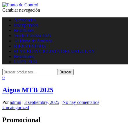
Cambiar navegación
Actividades
Inscripciones
Resultados
Vuelta Ciclista 2025
54 Rutas de América
BIENVENIDOS
81 VUELTA CICLISTA DEL URUGUAY
Resultados
CUPA 2026
0
Aigua MTB 2025
Por
admin
|
3 septiembre, 2025
|
No hay comentarios
|
Uncategorized
Promocional