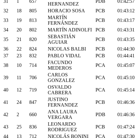
31
1
657
PDB
01:42:57
HERNANDEZ
32
18
805
HORACIO SOSA
PCB
01:43:12
MARTÍN
33
19
813
PCB
01:43:17
FERNÁNDEZ
34
20
802
MARTÍN ADINOLFI
PCB
01:43:31
SEBASTIÁN
35
21
820
PCB
01:43:35
AGUIAR
36
22
824
NICOLAS BALBI
PCB
01:44:30
37
23
832
PABLO VIDAL
PCB
01:44:41
FACUNDO
38
10
714
PCA
01:45:07
MEDEROS
CARLOS
39
11
706
PCA
01:45:10
GONZALEZ
OSVALDO
40
12
719
PCA
01:45:14
CABRERA
JUSTINO
41
24
847
PCB
01:46:36
FERNANDEZ
ANA LAURA
42
2
660
PDB
01:46:36
VERGARA
LEONARDO
43
25
836
PCB
01:47:24
RODRIGUEZ
44
13
712
NICOLÁS BONINI
PCA
01:47:30