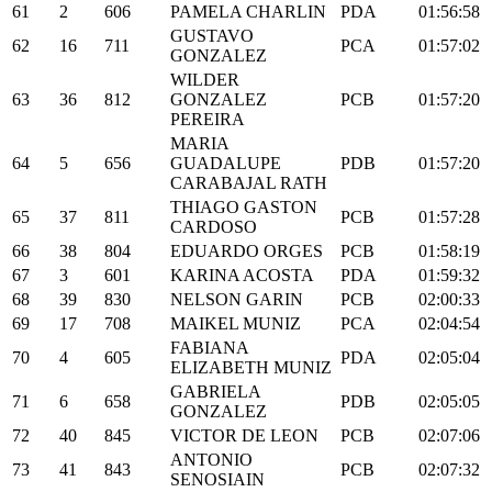
61
2
606
PAMELA CHARLIN
PDA
01:56:58
GUSTAVO
62
16
711
PCA
01:57:02
GONZALEZ
WILDER
63
36
812
GONZALEZ
PCB
01:57:20
PEREIRA
MARIA
64
5
656
GUADALUPE
PDB
01:57:20
CARABAJAL RATH
THIAGO GASTON
65
37
811
PCB
01:57:28
CARDOSO
66
38
804
EDUARDO ORGES
PCB
01:58:19
67
3
601
KARINA ACOSTA
PDA
01:59:32
68
39
830
NELSON GARIN
PCB
02:00:33
69
17
708
MAIKEL MUNIZ
PCA
02:04:54
FABIANA
70
4
605
PDA
02:05:04
ELIZABETH MUNIZ
GABRIELA
71
6
658
PDB
02:05:05
GONZALEZ
72
40
845
VICTOR DE LEON
PCB
02:07:06
ANTONIO
73
41
843
PCB
02:07:32
SENOSIAIN