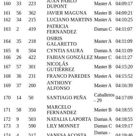
JUAN PABLO
160
33
223
Master A
04:09:17
DUPONT
161
56
362
JAVIER MAGUNA
Master B
04:09:21
162
34
215
LUCIANO MARTINS
Master A
04:10:25
PATRICIA
163
2
419
Damas C
04:11:07
FERNANDEZ
OSIRIS
164
35
218
Master A
04:11:09
GALARETTO
165
8
504
CYNTIA SAURA
Damas A
04:11:09
166
26
422
FABIAN GONZÁLEZ
Master C
04:11:27
NICOLÁS
167
57
301
Master B
04:15:20
GUTIÉRREZ
168
36
231
FRANCO PAREDES
Master A
04:15:52
ANTHONY
169
37
200
Master A
04:16:39
ALFONSO
Caballeros
170
14
50
SANTIAGO PEÑA
04:17:09
- 29
MARCELO
171
58
350
Master B
04:18:55
FERNANDEZ
172
9
503
NATALIA LAPORTA
Damas A
04:18:55
173
3
590
LILY MONNET
Damas C
04:19:17
Damas -
174
4
517
VANESA ACOSTA
04:19:46