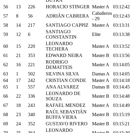
DUTRA
56
13
226
HORACIO STINGER
Master A
03:12:42
Caballeros
57
8
56
ADRIÁN CABRERA
03:12:43
- 29
58
14
217
SANTIAGO CAPPIZ
Master A
03:13:31
SANTIAGO
59
12
6
Elite
03:13:38
CONSTANTIN
LEONARDO
60
15
220
Master A
03:13:52
TECHERA
61
21
353
EDWARD NEIRA
Master B
03:13:56
RODRIGO
62
16
221
Master A
03:14:05
DEMATTEIS
63
1
502
SILVINA SILVA
Damas A
03:14:05
64
17
242
CRISTIAN CONDE
Master A
03:14:18
65
1
557
ANA ALVAREZ
Damas B
03:14:45
LEONARDO DE
66
22
336
Master B
03:14:48
SOUZA
67
18
243
RAFAEL MENDEZ
Master A
03:14:49
RAÚL SEBASTIÁN
68
23
340
Master B
03:15:19
BUFFA VIERA
69
24
352
GUSTAVO RIVERO
Master B
03:15:21
LEONARDO
70
25
364
Master B
03:15:30