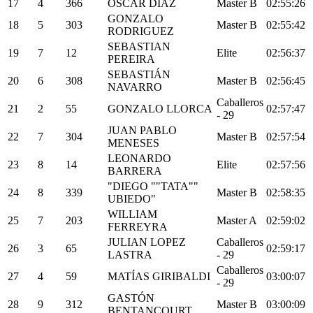
17
4
366
OSCAR DIAZ
Master B
02:55:26
GONZALO
18
5
303
Master B
02:55:42
RODRIGUEZ
SEBASTIAN
19
7
12
Elite
02:56:37
PEREIRA
SEBASTIÁN
20
6
308
Master B
02:56:45
NAVARRO
Caballeros
21
2
55
GONZALO LLORCA
02:57:47
- 29
JUAN PABLO
22
7
304
Master B
02:57:54
MENESES
LEONARDO
23
8
14
Elite
02:57:56
BARRERA
"DIEGO ""TATA""
24
8
339
Master B
02:58:35
UBIEDO"
WILLIAM
25
7
203
Master A
02:59:02
FERREYRA
JULIAN LOPEZ
Caballeros
26
3
65
02:59:17
LASTRA
- 29
Caballeros
27
4
59
MATÍAS GIRIBALDI
03:00:07
- 29
GASTÓN
28
9
312
Master B
03:00:09
BENTANCOURT