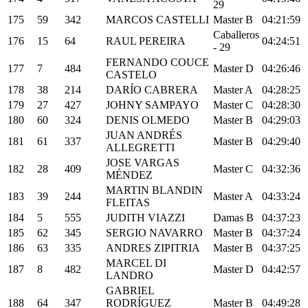
29
175
59
342
MARCOS CASTELLI
Master B
04:21:59
Caballeros
176
15
64
RAUL PEREIRA
04:24:51
- 29
FERNANDO COUCE
177
7
484
Master D
04:26:46
CASTELO
178
38
214
DARÍO CABRERA
Master A
04:28:25
179
27
427
JOHNY SAMPAYO
Master C
04:28:30
180
60
324
DENIS OLMEDO
Master B
04:29:03
JUAN ANDRÉS
181
61
337
Master B
04:29:40
ALLEGRETTI
JOSE VARGAS
182
28
409
Master C
04:32:36
MÉNDEZ
MARTIN BLANDIN
183
39
244
Master A
04:33:24
FLEITAS
184
5
555
JUDITH VIAZZI
Damas B
04:37:23
185
62
345
SERGIO NAVARRO
Master B
04:37:24
186
63
335
ANDRES ZIPITRIA
Master B
04:37:25
MARCEL DI
187
8
482
Master D
04:42:57
LANDRO
GABRIEL
188
64
347
RODRÍGUEZ
Master B
04:49:28