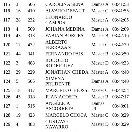
115
3
506
CAROLINA SENA
Damas A
03:41:53
116
16
410
ALVARO DEFAUT
Master C
03:41:55
LEONARDO
117
28
232
Master A
03:42:05
CAMPOS
118
4
509
JOHANA MEDINA
Damas A
03:42:09
119
43
313
FABIAN BORGES
Master B
03:42:16
ALBERTO
120
17
432
Master C
03:42:29
FERRAZAN
121
44
341
FERNANDO PAIS
Master B
03:43:50
RODOLFO
122
3
488
Master D
03:44:33
RODRIGUEZ
123
29
229
JONATHAN CHEDA
Master A
03:44:40
XIMENA
124
5
505
Damas A
03:44:40
PRUDENTE
125
18
417
MARCELO CHIOSSI
Master C
03:44:54
126
45
318
JUAN ACOSTA
Master B
03:47:17
ANGÉLICA
Damas -
127
1
516
03:48:01
ASCORRETA
29
128
19
423
MARCELO CHOCA
Master C
03:48:29
GUSTAVO
129
4
483
Master D
03:48:29
NAVARRO