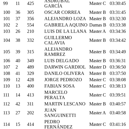
ASDRUBAL
99
11
425
Master C
03:30:45
GARCÍA
100
36
305
OSCAR CORREA
Master B
03:31:45
101
37
356
ALEJANDRO LOZA
Master B
03:32:30
102
2
554
GABRIELA AQUINO
Damas B
03:33:38
103
26
210
LUIS DE LA LLANA
Master A
03:34:36
GUILLERMO
104
38
332
Master B
03:34:42
CALAVIA
ALEJANDRO
105
39
315
Master B
03:34:49
RAMIREZ
106
40
349
LUIS DELGADO
Master B
03:36:31
107
2
489
DARWIN GARDIOL
Master D
03:36:50
108
41
329
DANILO OLIVERA
Master B
03:37:50
109
12
428
JORGE PEDROZO
Master C
03:38:08
110
13
400
FABIAN SOSA
Master C
03:38:13
MARCELO
111
14
413
Master C
03:39:51
PERALTA
112
42
311
MARTIN LESCANO
Master B
03:40:57
JUAN
113
27
202
Master A
03:40:58
SANGUINETTI
PEDRO
114
15
414
Master C
03:41:16
FERNÁNDEZ