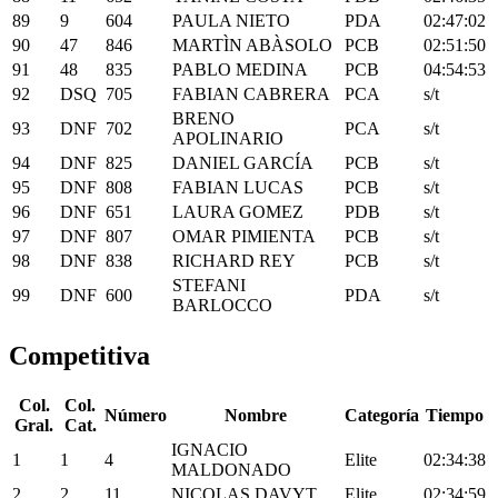
89
9
604
PAULA NIETO
PDA
02:47:02
90
47
846
MARTÌN ABÀSOLO
PCB
02:51:50
91
48
835
PABLO MEDINA
PCB
04:54:53
92
DSQ
705
FABIAN CABRERA
PCA
s/t
BRENO
93
DNF
702
PCA
s/t
APOLINARIO
94
DNF
825
DANIEL GARCÍA
PCB
s/t
95
DNF
808
FABIAN LUCAS
PCB
s/t
96
DNF
651
LAURA GOMEZ
PDB
s/t
97
DNF
807
OMAR PIMIENTA
PCB
s/t
98
DNF
838
RICHARD REY
PCB
s/t
STEFANI
99
DNF
600
PDA
s/t
BARLOCCO
Competitiva
Col.
Col.
Número
Nombre
Categoría
Tiempo
Gral.
Cat.
IGNACIO
1
1
4
Elite
02:34:38
MALDONADO
2
2
11
NICOLAS DAVYT
Elite
02:34:59