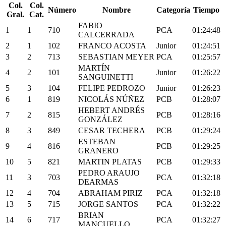
Col.
Col.
Número
Nombre
Categoría
Tiempo
Gral.
Cat.
FABIO
1
1
710
PCA
01:24:48
CALCERRADA
2
1
102
FRANCO ACOSTA
Junior
01:24:51
3
2
713
SEBASTIAN MEYER
PCA
01:25:57
MARTÍN
4
2
101
Junior
01:26:22
SANGUINETTI
5
3
104
FELIPE PEDROZO
Junior
01:26:23
6
1
819
NICOLÁS NÚÑEZ
PCB
01:28:07
HEBERT ANDRÉS
7
2
815
PCB
01:28:16
GONZÁLEZ
8
3
849
CESAR TECHERA
PCB
01:29:24
ESTEBAN
9
4
816
PCB
01:29:25
GRANERO
10
5
821
MARTIN PLATAS
PCB
01:29:33
PEDRO ARAUJO
11
3
703
PCA
01:32:18
DEARMAS
12
4
704
ABRAHAM PIRIZ
PCA
01:32:18
13
5
715
JORGE SANTOS
PCA
01:32:22
BRIAN
14
6
717
PCA
01:32:27
MANCUELLO