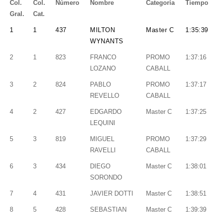
Col.
Col.
Número
Nombre
Categoría
Tiempo
Gral.
Cat.
1
1
437
MILTON
Master C
1:35:39
WYNANTS
2
1
823
FRANCO
PROMO
1:37:16
LOZANO
CABALL
3
2
824
PABLO
PROMO
1:37:17
REVELLO
CABALL
4
2
427
EDGARDO
Master C
1:37:25
LEQUINI
5
3
819
MIGUEL
PROMO
1:37:29
RAVELLI
CABALL
6
3
434
DIEGO
Master C
1:38:01
SORONDO
7
4
431
JAVIER DOTTI
Master C
1:38:51
8
5
428
SEBASTIAN
Master C
1:39:39