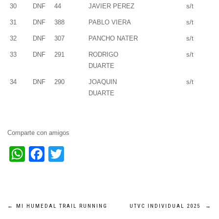
30
DNF
44
JAVIER PEREZ
s/t
31
DNF
388
PABLO VIERA
s/t
32
DNF
307
PANCHO NATER
s/t
33
DNF
291
RODRIGO
s/t
DUARTE
34
DNF
290
JOAQUIN
s/t
DUARTE
Comparte con amigos
WhatsApp
Facebook
Twitter
Navegación
←
MI HUMEDAL TRAIL RUNNING
UTVC INDIVIDUAL 2025
→