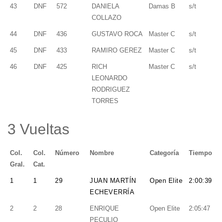
43
DNF
572
DANIELA
Damas B
s/t
COLLAZO
44
DNF
436
GUSTAVO ROCA
Master C
s/t
45
DNF
433
RAMIRO GEREZ
Master C
s/t
46
DNF
425
RICH
Master C
s/t
LEONARDO
RODRIGUEZ
TORRES
3 Vueltas
Col.
Col.
Número
Nombre
Categoría
Tiempo
Gral.
Cat.
1
1
29
JUAN MARTÍN
Open Elite
2:00:39
ECHEVERRÍA
2
2
28
ENRIQUE
Open Elite
2:05:47
PECULIO