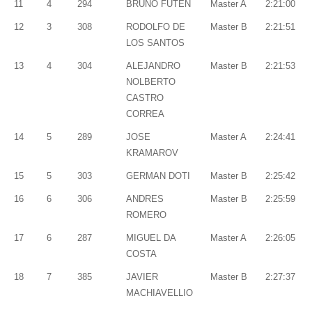
11
4
294
BRUNO FUTEN
Master A
2:21:00
12
3
308
RODOLFO DE
Master B
2:21:51
LOS SANTOS
13
4
304
ALEJANDRO
Master B
2:21:53
NOLBERTO
CASTRO
CORREA
14
5
289
JOSE
Master A
2:24:41
KRAMAROV
15
5
303
GERMAN DOTI
Master B
2:25:42
16
6
306
ANDRES
Master B
2:25:59
ROMERO
17
6
287
MIGUEL DA
Master A
2:26:05
COSTA
18
7
385
JAVIER
Master B
2:27:37
MACHIAVELLIO