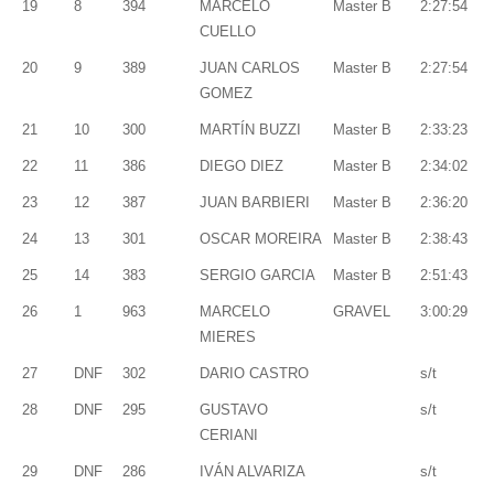
19
8
394
MARCELO
Master B
2:27:54
CUELLO
20
9
389
JUAN CARLOS
Master B
2:27:54
GOMEZ
21
10
300
MARTÍN BUZZI
Master B
2:33:23
22
11
386
DIEGO DIEZ
Master B
2:34:02
23
12
387
JUAN BARBIERI
Master B
2:36:20
24
13
301
OSCAR MOREIRA
Master B
2:38:43
25
14
383
SERGIO GARCIA
Master B
2:51:43
26
1
963
MARCELO
GRAVEL
3:00:29
MIERES
27
DNF
302
DARIO CASTRO
s/t
28
DNF
295
GUSTAVO
s/t
CERIANI
29
DNF
286
IVÁN ALVARIZA
s/t