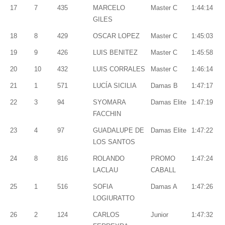
17
7
435
MARCELO
Master C
1:44:14
GILES
18
8
429
OSCAR LOPEZ
Master C
1:45:03
19
9
426
LUIS BENITEZ
Master C
1:45:58
20
10
432
LUIS CORRALES
Master C
1:46:14
21
1
571
LUCÍA SICILIA
Damas B
1:47:17
22
3
94
SYOMARA
Damas Elite
1:47:19
FACCHIN
23
4
97
GUADALUPE DE
Damas Elite
1:47:22
LOS SANTOS
24
8
816
ROLANDO
PROMO
1:47:24
LACLAU
CABALL
25
1
516
SOFIA
Damas A
1:47:26
LOGIURATTO
26
2
124
CARLOS
Junior
1:47:32