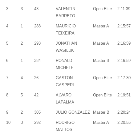
3
3
43
VALENTIN
Open Elite
2:11:39
BARRETO
4
1
288
MAURICIO
Master A
2:15:57
TEIXEIRA
5
2
293
JONATHAN
Master A
2:16:59
WASILUK
6
1
384
RONALD
Master B
2:16:59
MICHELE
7
4
26
GASTON
Open Elite
2:17:30
GASPERI
8
5
42
ALVARO
Open Elite
2:19:51
LAPALMA
9
2
305
JULIO GONZALEZ
Master B
2:20:24
10
3
292
RODRIGO
Master A
2:20:55
MATTOS