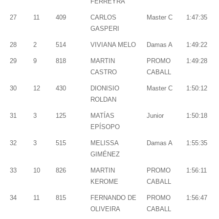
FERREYRA
27
11
409
CARLOS
Master C
1:47:35
GASPERI
28
2
514
VIVIANA MELO
Damas A
1:49:22
29
9
818
MARTIN
PROMO
1:49:28
CASTRO
CABALL
30
12
430
DIONISIO
Master C
1:50:12
ROLDAN
31
3
125
MATÍAS
Junior
1:50:18
EPÍSOPO
32
3
515
MELISSA
Damas A
1:55:35
GIMÉNEZ
33
10
826
MARTIN
PROMO
1:56:11
KEROME
CABALL
34
11
815
FERNANDO DE
PROMO
1:56:47
OLIVEIRA
CABALL