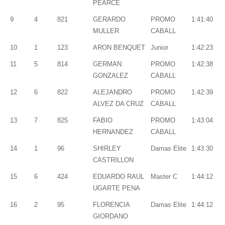
PEARCE
9
4
821
GERARDO
PROMO
1:41:40
MULLER
CABALL
10
1
123
ARON BENQUET
Junior
1:42:23
11
5
814
GERMAN
PROMO
1:42:38
GONZALEZ
CABALL
12
6
822
ALEJANDRO
PROMO
1:42:39
ALVEZ DA CRUZ
CABALL
13
7
825
FABIO
PROMO
1:43:04
HERNANDEZ
CABALL
14
1
96
SHIRLEY
Damas Elite
1:43:30
CASTRILLON
15
6
424
EDUARDO RAUL
Master C
1:44:12
UGARTE PENA
16
2
95
FLORENCIA
Damas Elite
1:44:12
GIORDANO