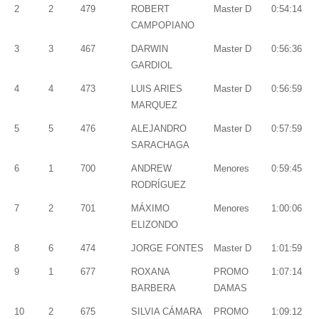
2
2
479
ROBERT
Master D
0:54:14
CAMPOPIANO
3
3
467
DARWIN
Master D
0:56:36
GARDIOL
4
4
473
LUIS ARIES
Master D
0:56:59
MARQUEZ
5
5
476
ALEJANDRO
Master D
0:57:59
SARACHAGA
6
1
700
ANDREW
Menores
0:59:45
RODRÍGUEZ
7
2
701
MÁXIMO
Menores
1:00:06
ELIZONDO
8
6
474
JORGE FONTES
Master D
1:01:59
9
1
677
ROXANA
PROMO
1:07:14
BARBERA
DAMAS
10
2
675
SILVIA CÁMARA
PROMO
1:09:12